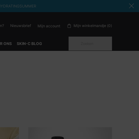
ode: HYDRATINGSUMMER
en?
Nieuwsbrief
Mijn winkelmandje
0
Mijn account
0 product in winkelwagen
Zoeken
R ONS
SKIN-C BLOG