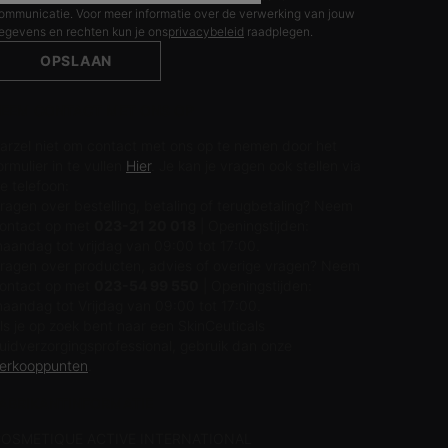
ommunicatie. Voor meer informatie over de verwerking van jouw
egevens en rechten kun je ons
privacybeleid
raadplegen.
OPSLAAN
EEM CONTACT MET ONS OP
arzel niet om contact met ons op te nemen door het
ormulier in te vullen
Hier
. Je kan je vragen ook stellen via
e telefoon:
ragen over bestelling, betaling of terugbetaling? Neem
ontact op met
023-21 20 018
| Openingstijden:
aandag tot vrijdag van 09:00 tot 17:00.
ragen over producten, advies of overige vragen? Neem
ontact op met
023-54 99 550
| Openingstijden:
aandag tot Vrijdag van 09:00 tot 17:00.
ls je op zoek bent naar een SkinCeuticals
uidverzorgingsprofessional, gebruik dan onze
erkooppunten
.
ABRIKANTINFORMATIE
OSMETIQUE ACTIVE INTERNATIONAL