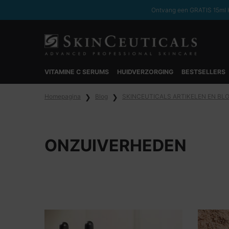
Ontvang een GRATIS 15ml H
VITAMINE C SERUMS
HUIDVERZORGING
BESTSELLERS
Hoofdinhoud
Homepagina
Blog
SKINCEUTICALS ARTIKELEN EN BL
ONZUIVERHEDEN