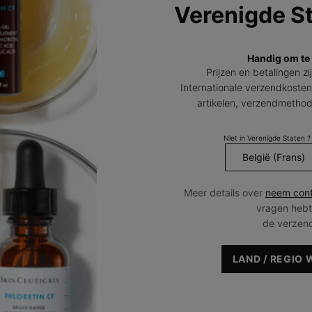
Verenigde S
Handig om te
A
HUIDTYPE
PRODUCT FILOSOFIE
Prijzen en betalingen zi
Droge huid
Cleanse & Tone
(
Internationale verzendkosten
Normale huid
Prevent
artikelen, verzendmetho
Gecombineerde huid
Correct
Vette huid
Protect
Niet in Verenigde Staten ?
Moisturize
Meer details over
neem cont
vragen hebt
*
SETS
g
de verzen
OVER ONS
d
Integrated Skincare
p
Ons verhaal
LAND / REGIO 
v
a
Onze waardes
e
Dr. Sheldon Pinnell
m
t
Onze wetenschap