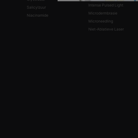
Intense Pulsed Light
Salicylzuur
Microdermbrasie
Niacinamide
Microneedling
Niet-Ablatieve Laser