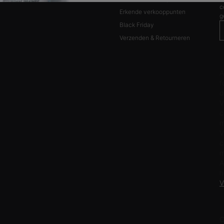
c
Erkende verkooppunten
g
Black Friday
Verzenden & Retourneren
N
A
f
d
V
c
m
V
c
m
A
h
V
F
C