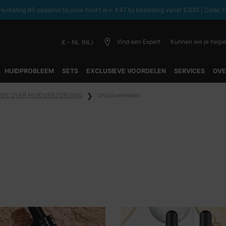
ydrating B5 passend bij jouw huid t.w.v. €47 bij besteding vanaf €200! | C
Vind een Expert
Kunnen we je help
€ - NL (NL)
HUIDPROBLEEM
SETS
EXCLUSIEVE VOORDELEN
SERVICES
OVE
OGS OVER HUIDVERZORGING
Onzuiverheden