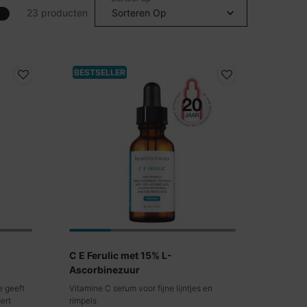
23 producten
BESTSELLER
C E Ferulic met 15% L-
Ascorbinezuur
e geeft
Vitamine C serum voor fijne lijntjes en
ert
rimpels