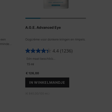
A.G.E. Advanced Eye
 een
Oogcrème voor donkere kringen en rimpels.
rmindert
4.4
(1236)
Eén maat beschikbaar
15 ml
€ 126,00
IN WINKELMANDJE
A.G.E. ADVANCED EYE
SET BESTSELLERS
(€ 840,00/100 ml.)