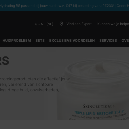
ydrating B5 passend bij jouw huid t.w.v. €47 bij besteding vanaf €200! | C
Vind een Expert
Kunnen we je help
€ - NL (NL)
HUIDPROBLEEM
SETS
EXCLUSIEVE VOORDELEN
SERVICES
OVE
RS
zorgingsproducten die effectief jouw
en, variërend van zichtbare
ing, droge huid, onzuiverheden,