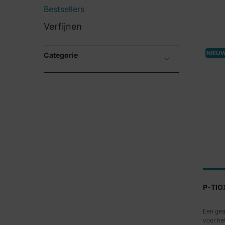
Bestsellers
Bestsellers
Verfijnen
NIEU
Categorie
Een gea
voor he