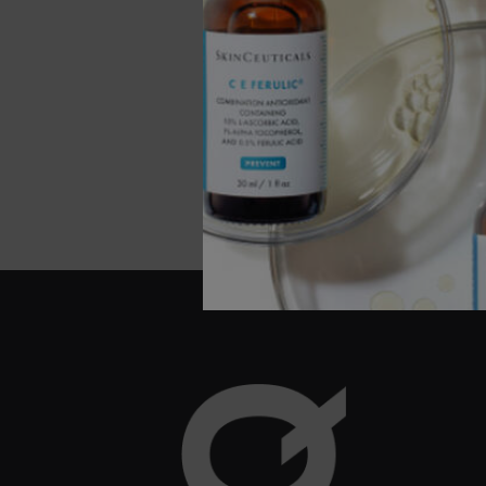
€ 199,
IN
(€ 414,5