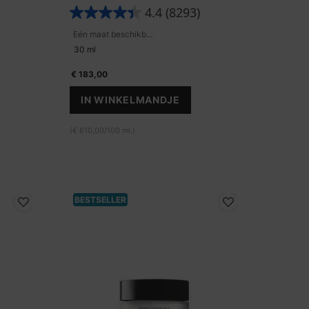
4.4
(8293)
Eén maat beschikbaar
30 ml
€ 183,00
IN WINKELMANDJE
ER MULTI-GLYCAN
C E FERULIC MET 15% L-ASCORB
(€ 610,00/100 ml.)
BESTSELLER