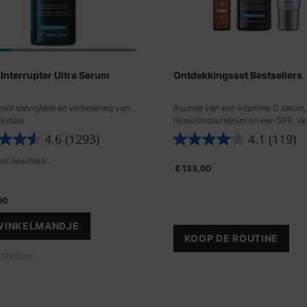
 Interrupter Ultra Serum
Ontdekkingsset Bestsellers
oor stevigheid en verbetering van
Routine van een vitamine C serum,
textuur
hyaluronzuurserum en een SPF. Ve
fijne lijntjes en beschermt de huid.
4.6
(1293)
4.1
(119)
Eén maat beschikbaar
€ 133,00
00
 WINKELMANDJE
A.G.E. INTERRUPTER ULTRA SERUM
KOOP DE ROUTINE
ONTDEKKINGS
3/100 ml.)