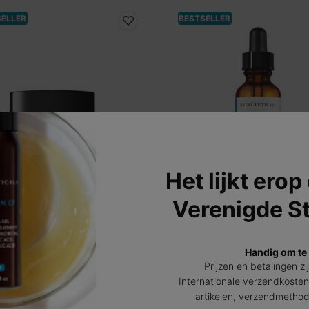
SELLER
BESTSELLER
Het lijkt erop
Verenigde S
 Interrupter Advanced
Silymarin CF
mpelcrème
Vitamine C serum voor een vette e
acnegevoelige huid.
Handig om te
3.9
(937)
4.5
(814)
Prijzen en betalingen zi
Internationale verzendkosten
Eén maat beschikbaar
Eén maat beschikbaar
artikelen, verzendmetho
30 ml