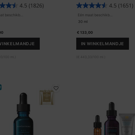
4.5
(1826)
4.5
(1651)
Eén maat beschikbaar
Eén maat beschikbaar
30 ml
00
€ 133,00
 WINKELMANDJE
IN WINKELMANDJE
P-TIOX: MET PEPTIDE COMPLEX
HA INTENSIFI
0/100 ml.)
(€ 443,33/100 ml.)
W