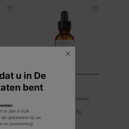
 dat u in De
taten bent
Blemish + Age Defense
n
Salicylzuurserum voor onzuiverheden
 weten:
4.5
(815)
jn te zien in EUR.
 zijn gebaseerd op uw
Eén maat beschikbaar
de en bestemming.
30 ml