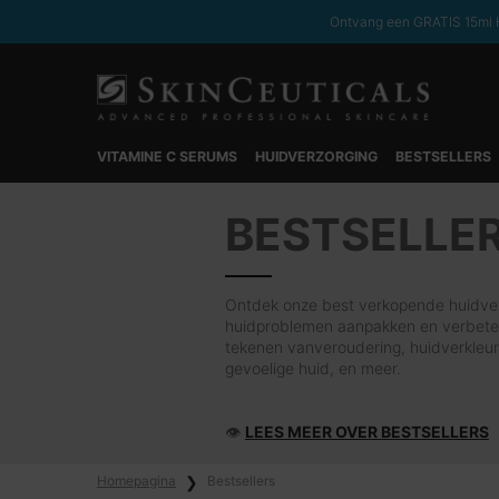
Ontvang een GRATIS 15ml H
VITAMINE C SERUMS
HUIDVERZORGING
BESTSELLERS
Hoofdinhoud
BESTSELLE
Ontdek onze best verkopende huidver
huidproblemen aanpakken en verbeter
tekenen vanveroudering, huidverkleur
gevoelige huid, en meer.
👁
LEES MEER OVER BESTSELLERS
Homepagina
Bestsellers