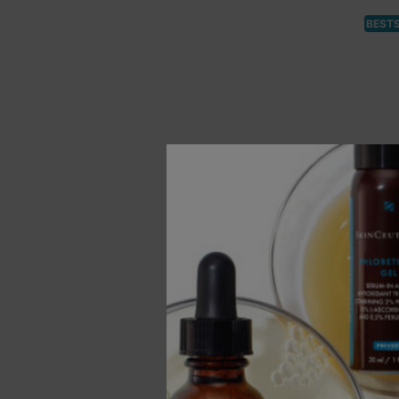
BEST
A.G.E.
Anti-ri
48 ml