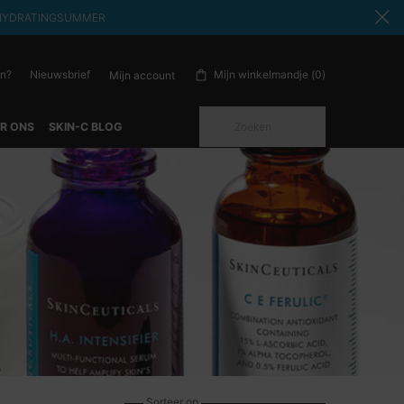
ode: HYDRATINGSUMMER
en?
Nieuwsbrief
Mijn winkelmandje
0
Mijn account
0 product in winkelwagen
Zoeken
R ONS
SKIN-C BLOG
Sorteer op