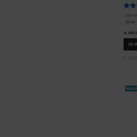
30 ml
€ 159,
IN
(€ 530,0
NIEU