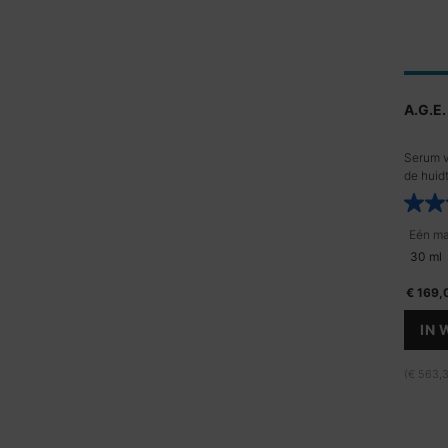
A.G.E.
Serum v
de huid
30 ml
€ 169,
IN
(€ 563,3