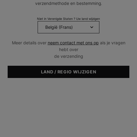
verzendmethode en bestemming.
Producten Vergelijken
Niet in Verenigde Staten ? Uw land wijzigen
NIEUW
Meer details over
neem contact met ons op
als je vragen
hebt over
de verzending
LAND / REGIO WIJZIGEN
Advanced RGN-6
Oil Shield UV Defense SPF
50
Herstelondersteunende
Talgabsorberende
crème
breedspectrum UVA/UVB-
bescherming met een dry
finish
4.5
(1197)
4.6
(130)
Eén maat beschikbaar
Eén maat beschikbaar
50 ml
30 ml