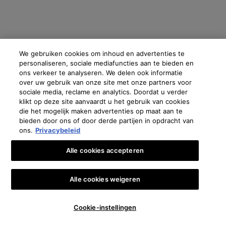
Fabrikantinformatie
We gebruiken cookies om inhoud en advertenties te
personaliseren, sociale mediafuncties aan te bieden en
COSMETIQUE ACTIVE INTERNATIONAL
ons verkeer te analyseren. We delen ook informatie
Distributed by CAI 62 quai Charles Pasqua 92300 Levallois-
over uw gebruik van onze site met onze partners voor
Perret France
sociale media, reclame en analytics. Doordat u verder
klikt op deze site aanvaardt u het gebruik van cookies
skinceuticals@nl.oaccare.com
die het mogelijk maken advertenties op maat aan te
bieden door ons of door derde partijen in opdracht van
ons.
Privacybeleid
€ - NL (NL)
Alle cookies accepteren
Oostenrijk
|
Brazilië
|
Canada
|
Frankrijk
|
Duitsland
|
Griekenland
|
Italië
|
Libanon
|
Alle cookies weigeren
Mexico
|
Polen
|
Portugal
|
Rusland
|
Saoedi-Arabië
|
Spanje
|
Zuid-Afrika
|
Zwitserland
|
🎁👩‍⚕️ €10 KORTING OP JE EERSTE BESTELLING*
Turkije
|
UK
|
Verenigde Arabische Emiraten
Cookie-instellingen
Copyright 2024 SkinCeuticals. Alle rechten voorbehouden. Meer informatie en cookies
instellen
en zie onze
Privacybeleid
.