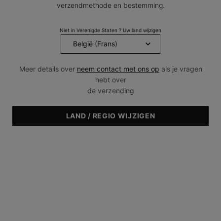
paginalink.
verzendmethode en bestemming.
Niet in Verenigde Staten ? Uw land wijzigen
Meer details over
neem contact met ons op
als je vragen
hebt over
de verzending
LAND / REGIO WIJZIGEN
Geweldig nieuws! Geniet van een GRATIS verzending voor jouw
bestelling!
Deze set bevat
3 producten