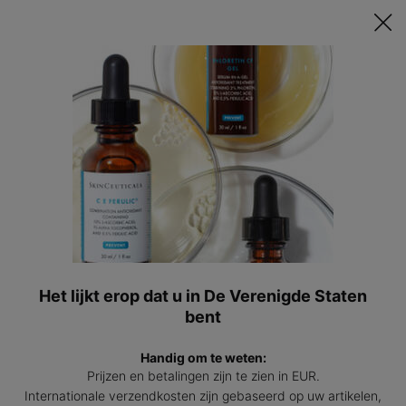
Ontvang een GRATIS 15ml Hydrating B5 passend bij jouw huid t.w.v.
€47 bij besteding vanaf €200! | Code: HYDRATINGSUMMER
0
Mijn
0 prod
winkel
Hoofdinhoud
Terug naar Sets
Ontdekkingsset Bestsellers
Routine van een vitamine C serum, een hyaluronzuurserum en een
SPF. Vermindert fijne lijntjes en beschermt de huid.
4.1
(119)
4.1
Schrijf een beoordeling
van
5
Het lijkt erop dat u in De Verenigde Staten
sterren,
Ontde
bent
gemiddelde
scorewaarde.
Read
Handig om te weten:
119
Prijzen en betalingen zijn te zien in EUR.
Reviews.
Dezelfde
Internationale verzendkosten zijn gebaseerd op uw artikelen,