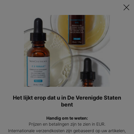
Ontvang een GRATIS 15ml Hydrating B5 passend bij jouw huid t.w.v.
€47 bij besteding vanaf €200! | Code: HYDRATINGSUMMER
0
Mijn
0 prod
winkel
Hoofdinhoud
Terug naar Homepagina
Vind een expert
Type and press the down arrow to browse available matches
Adres, stad, postcode...
OK
Geolocate me
Het lijkt erop dat u in De Verenigde Staten
bent
KAART
Filters
Handig om te weten:
232 EXPERT(S)
Prijzen en betalingen zijn te zien in EUR.
Dicht bij Je locatie
Internationale verzendkosten zijn gebaseerd op uw artikelen,