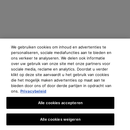
Fabrikantinformatie
BEAUCLINIC B.V.
S
COSMETIQUE ACTIVE INTERNATIONAL
WIERSEDREEF 30
Distributed by CAI 62 quai Charles Pasqua 92300 Levallois-
085-3031570
Perret France
18.67km
skinceuticals@nl.oaccare.com
We gebruiken cookies om inhoud en advertenties te
GET DIRECTIONS
personaliseren, sociale mediafuncties aan te bieden en
ons verkeer te analyseren. We delen ook informatie
over uw gebruik van onze site met onze partners voor
€ - NL (NL)
sociale media, reclame en analytics. Doordat u verder
Elzen Kliniek
T
klikt op deze site aanvaardt u het gebruik van cookies
Cattenhagestraat 6
die het mogelijk maken advertenties op maat aan te
035-6991515
Oostenrijk
|
Brazilië
|
Canada
|
Frankrijk
|
Duitsland
|
Griekenland
|
Italië
|
Libanon
|
bieden door ons of door derde partijen in opdracht van
www.elzenkliniek.nl
Mexico
|
Polen
|
Portugal
|
Rusland
|
Saoedi-Arabië
|
Spanje
|
Zuid-Afrika
|
Zwitserland
|
ons.
Privacybeleid
Turkije
|
UK
|
Verenigde Arabische Emiraten
20.24km
Copyright 2024 SkinCeuticals. Alle rechten voorbehouden. Meer informatie en cookies
Alle cookies accepteren
instellen
en zie onze
Privacybeleid
.
GET DIRECTIONS
Privacy verklaring
Algemene Voorwaarden
Verkoopvoorwaarden
Alle cookies weigeren
Contact
Voorwaarden voor gebruik
Beheer van cookies
🎁👩‍⚕️ €10 KORTING OP JE EERSTE BESTELLING*
Nandini’s Skin Lab
U