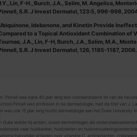
J.Y., Lin, F-H., Burch, J.A., Selim, M. Angelica, Monteri
Pinnell, S.R. J Invest Dermatol, 123:5, 996-998, 200
Ubiquinone, Idebenone, and Kinetin Provide Ineffec
Compared to a Topical Antioxidant Combination of Vi
Tournas, J.A., Lin, F-H, Burch, J.A., Selim, M.A., Montei
Pinnell, S.R. J Invest Dermatol, 126, 1185-1187, 2006.
Dr. Pinnell was bijna 40 jaar lang een vooraanstaand lid van de facult
School.Pinnell was professor in de dermatologie, had de titel van J.
s
en was ook 15 jaar lang hoofd dermatologie aan het Duke University M
In Duke leidde hij artsen, zowel dermatologen als onderzoekswetensch
onderzoek naar huidkanker, huidziekten en huidverouderingsonderzoe
wetenschappelijke artikelen over vitamine C, antioxidanten, collagee