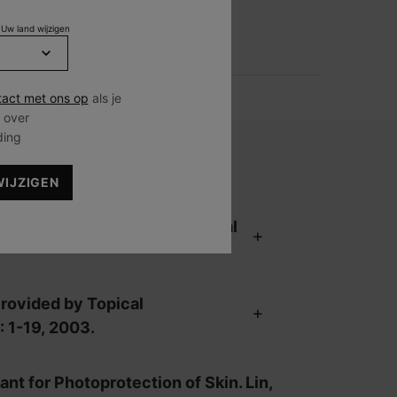
HOE BEPAAL JE EEN
COMBINATIE VAN
 Uw land wijzigen
ANTIOXIDANTEN?
act met ons op
als je
 over
ding
WIJZIGEN
es Pinnell, S.R., et al.,Topical
rovided by Topical
: 1-19, 2003.
ant for Photoprotection of Skin. Lin,