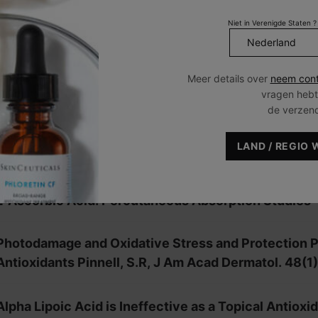
Niet in Verenigde Staten ?
Meer details over
neem cont
vragen hebt
de verzen
LAND / REGIO 
Topical L-Ascorbic Acid Percutanous Absorption Studi
L-Ascorbic Acid: Percutaneous Absorption Studies
Photodamage and Oxidative Stress and Protection P
Antioxidants Pinnell, S.R, J Am Acad Dermatol. 48(1)
Alpha Lipoic Acid is Ineffective as a Topical Antioxid