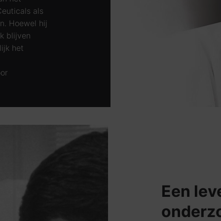
euticals als
n. Hoewel hij
k blijven
ijk het
or
Een lev
onderz