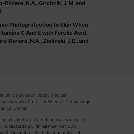
o-Riviere, N.A., Grichnik, J. M. and
4.
tive Photoprotection to Skin When
tamins C And E with Ferulic Acid.
ro-Riviere, N.A., Zielinski, J.E., and
eit van de Duke University Medical
 Lamar Callaway Professor Emeritus Dermatologie
edical Center.
appers. Met bijna vier decennia ervaring in
k publiceerde Dr. Pinnell meer dan 200
nsynthese en fotoschade in dermatologische