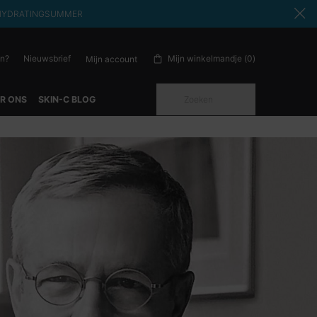
ode: HYDRATINGSUMMER
en?
Nieuwsbrief
Mijn winkelmandje
0
Mijn account
0 product in winkelwagen
Zoeken
R ONS
SKIN-C BLOG