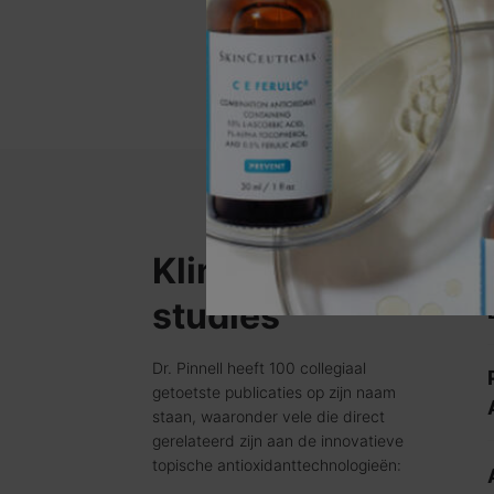
Klinische
studies
Dr. Pinnell heeft 100 collegiaal
getoetste publicaties op zijn naam
staan, waaronder vele die direct
gerelateerd zijn aan de innovatieve
topische antioxidanttechnologieën: