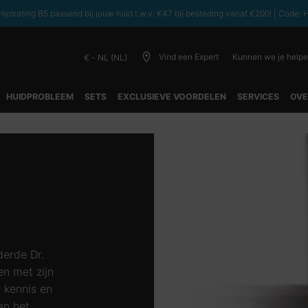
ydrating B5 passend bij jouw huid t.w.v. €47 bij besteding vanaf €200! | C
Vind een Expert
Kunnen we je help
€ - NL (NL)
HUIDPROBLEEM
SETS
EXCLUSIEVE VOORDELEN
SERVICES
OVE
ell,
erde Dr.
en met zijn
 kennis en
an het