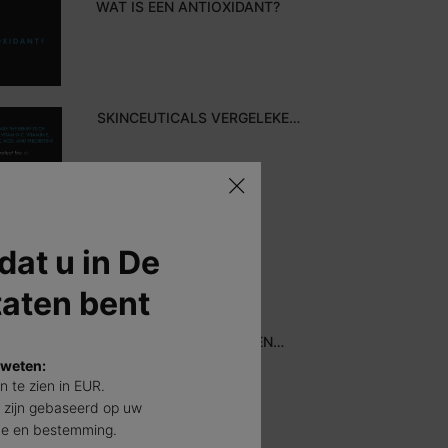
WAT IS EEN ANTIOXIDANT?
SKINCEUTICALS VERGELEKEN
MET ANDERE MERKEN
HOE VERSCHILT EEN
ANTIOXIDANT VAN EEN
 dat u in De
ZONNEBRANDCRÈME?
taten bent
WAT ZIJN DE VOORDELEN
VAN HET GEBRUIK VAN
 weten:
ANTIOXIDANTEN?
jn te zien in EUR.
 zijn gebaseerd op uw
de en bestemming.