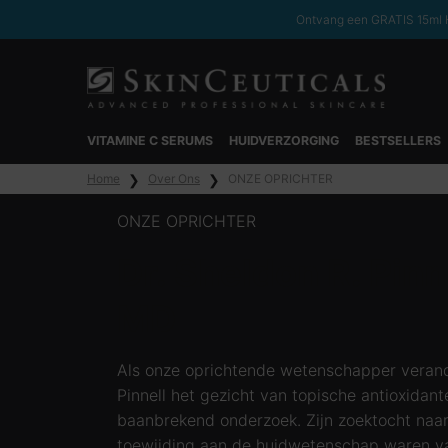
Ontvang een GRATIS 15ml H
VITAMINE C SERUMS
HUIDVERZORGING
BESTSELLERS
Hoofdinhoud
Home
Over Ons
ONZE OPRICHTER
ONZE OPRICHTER
Dr. Sheldon R. Pinn
MD
Als onze oprichtende wetenschapper verand
Pinnell het gezicht van topische antioxidant
baanbrekend onderzoek. Zijn zoektocht naar
toewijding aan de huidwetenschap waren v