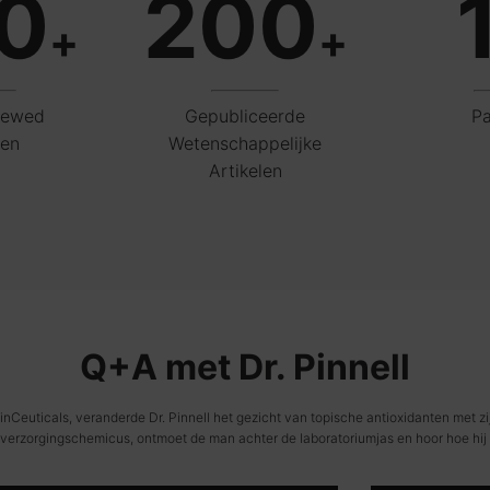
0
200
+
+
iewed
Gepubliceerde
Pa
len
Wetenschappelijke
Artikelen
Q+A met Dr. Pinnell
nCeuticals, veranderde Dr. Pinnell het gezicht van topische antioxidanten met 
verzorgingschemicus, ontmoet de man achter de laboratoriumjas en hoor hoe hij 