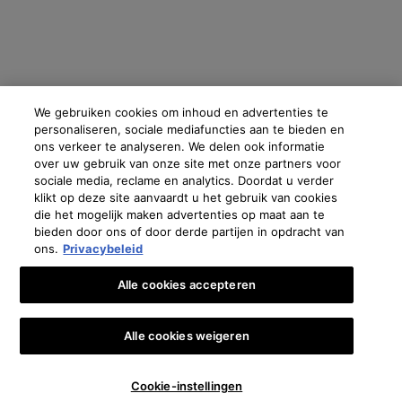
We gebruiken cookies om inhoud en advertenties te
personaliseren, sociale mediafuncties aan te bieden en
ons verkeer te analyseren. We delen ook informatie
over uw gebruik van onze site met onze partners voor
sociale media, reclame en analytics. Doordat u verder
klikt op deze site aanvaardt u het gebruik van cookies
die het mogelijk maken advertenties op maat aan te
bieden door ons of door derde partijen in opdracht van
ons.
Privacybeleid
Alle cookies accepteren
Alle cookies weigeren
Aantal
Cookie-instellingen
€ 145,00
―
IN WINKELMANDJE
P-TIOX
−
+