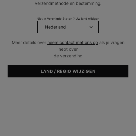
paginalink.
verzendmethode en bestemming.
Niet in Verenigde Staten ? Uw land wijzigen
Meer details over
neem contact met ons op
als je vragen
hebt over
de verzending
LAND / REGIO WIJZIGEN
Huidtype & Huidconditie
• Droog
• Normaal
• Gecombineerd
• Vet