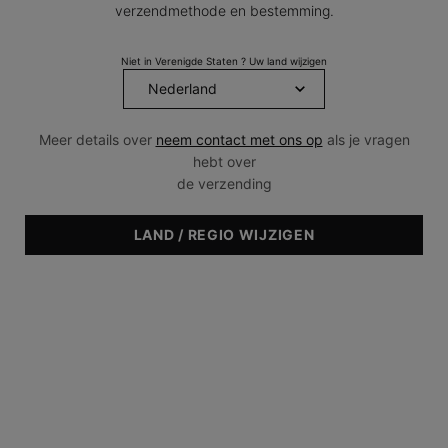
behandeling?
verzendmethode en bestemming.
Niet in Verenigde Staten ? Uw land wijzigen
Aanmaakdatum:
26 jul 2022
Wijzigingsdatum:
08 apr 2026
Meer details over
neem contact met ons op
als je vragen
hebt over
de verzending
GRATIS
2 LUXE MINIATUREN
VERZENDING VANAF
PER ORDER
LAND / REGIO WIJZIGEN
€45
GRATIS RETOUR
SKINCEUTICALS
BINNEN 14 DAGEN
EXPERT VINDEN
Navigatie voettekst
CATEGORIE
Reinigers