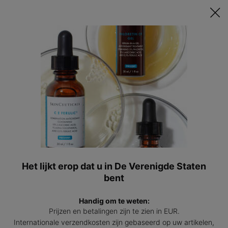
Ontvang een GRATIS 15ml Hydrating B5 passend bij jouw huid t.w.v.
€47 bij besteding vanaf €200! | Code: HYDRATINGSUMMER
0
Mijn
0 prod
winkel
Hoofdinhoud
Terug naar SKINCEUTICALS ARTIKELEN EN BLOGS OVER HUIDVERZORGING
ROODHEID
3 oorzaken van een reactieve of
overgevoelige huid
Het lijkt erop dat u in De Verenigde Staten
bent
Aanmaakdatum:
26 jul 2022
Wijzigingsdatum:
08 apr 2026
Handig om te weten:
Prijzen en betalingen zijn te zien in EUR.
Wat is rosacea? En wat is de beste
Internationale verzendkosten zijn gebaseerd op uw artikelen,