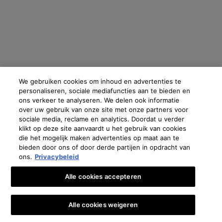
Fabrikantinformatie
COSMETIQUE ACTIVE INTERNATIONAL
Distributed by CAI 62 quai Charles Pasqua 92300 Levallois-
Perret France
skinceuticals@nl.oaccare.com
We gebruiken cookies om inhoud en advertenties te
personaliseren, sociale mediafuncties aan te bieden en
ons verkeer te analyseren. We delen ook informatie
over uw gebruik van onze site met onze partners voor
€ - NL (NL)
sociale media, reclame en analytics. Doordat u verder
klikt op deze site aanvaardt u het gebruik van cookies
die het mogelijk maken advertenties op maat aan te
Oostenrijk
|
Brazilië
|
Canada
|
Frankrijk
|
Duitsland
|
Griekenland
|
Italië
|
Libanon
|
bieden door ons of door derde partijen in opdracht van
Mexico
|
Polen
|
Portugal
|
Rusland
|
Saoedi-Arabië
|
Spanje
|
Zuid-Afrika
|
Zwitserland
|
ons.
Privacybeleid
Turkije
|
UK
|
Verenigde Arabische Emiraten
Copyright 2024 SkinCeuticals. Alle rechten voorbehouden. Meer informatie en cookies
Alle cookies accepteren
instellen
en zie onze
Privacybeleid
.
Privacy verklaring
Algemene Voorwaarden
Verkoopvoorwaarden
Alle cookies weigeren
Contact
Voorwaarden voor gebruik
Beheer van cookies
🎁👩‍⚕️ €10 KORTING OP JE EERSTE BESTELLING*