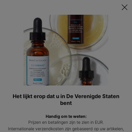
Ontvang een GRATIS 15ml Hydrating B5 passend bij jouw huid t.w.v.
€47 bij besteding vanaf €200! | Code: HYDRATINGSUMMER
0
Mijn
0 prod
winkel
Hoofdinhoud
Home
Huidverzorgingsadvies
Professionele
Injecteerbaar
Behandelingen
Hyaluronzuur
INJECTABLES
Filler
Injectable Hyaluronic Acid Filler
This minimally invasive treatment involves the use of injectable
hyaluronic acid fillers to restore volume, reduce wrinkles, and
enhance facial features for a more youthful appearance.
Het lijkt erop dat u in De Verenigde Staten
bent
Handig om te weten:
Prijzen en betalingen zijn te zien in EUR.
Internationale verzendkosten zijn gebaseerd op uw artikelen,