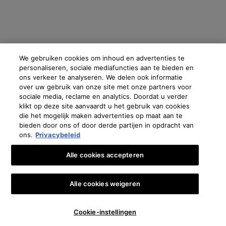
Oostenrijk
|
Brazilië
|
Canada
|
Frankrijk
|
Duitsland
|
Griekenland
|
Italië
|
Libanon
|
Mexico
|
Polen
|
Portugal
|
Rusland
|
Saoedi-Arabië
|
Spanje
|
Zuid-Afrika
|
Zwitserland
|
Turkije
|
UK
|
Verenigde Arabische Emiraten
We gebruiken cookies om inhoud en advertenties te
Copyright 2024 SkinCeuticals. Alle rechten voorbehouden. Meer informatie en cookies
instellen
en zie onze
Privacybeleid
.
personaliseren, sociale mediafuncties aan te bieden en
ons verkeer te analyseren. We delen ook informatie
Privacy verklaring
Algemene Voorwaarden
Verkoopvoorwaarden
over uw gebruik van onze site met onze partners voor
Contact
Voorwaarden voor gebruik
Beheer van cookies
sociale media, reclame en analytics. Doordat u verder
klikt op deze site aanvaardt u het gebruik van cookies
die het mogelijk maken advertenties op maat aan te
bieden door ons of door derde partijen in opdracht van
ons.
Privacybeleid
Alle cookies accepteren
Alle cookies weigeren
🎁👩‍⚕️ €10 KORTING OP JE EERSTE BESTELLING*
Cookie-instellingen
#1 HUIDVERZORGINGSMERK VERKOCHT DOOR ARTSEN, PLASTISCH CHIRURGEN &
DERMATOLOGEN