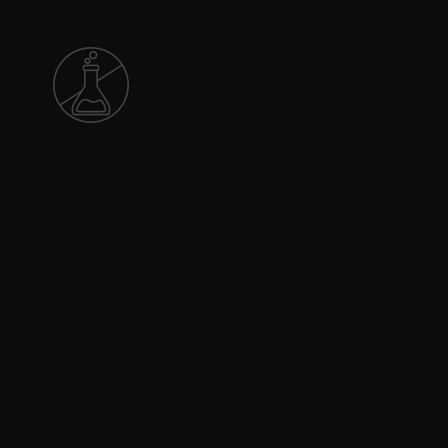
afbreekt
 van ethyl alcohol en kleurstoffen
terrupter Advanced
tails
van de volgende generatie is geformuleerd met 18%