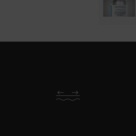
len van A.G.E. Interrupter A
 van het
Maakt een breed scala aan zichtbare
Helpt de s
d staat om
rimpeltypes gladder, waaronder fijne lijntjes,
verbeter
 huid
diepe rimpels en locatiespecifieke plooien zoals
naarmat