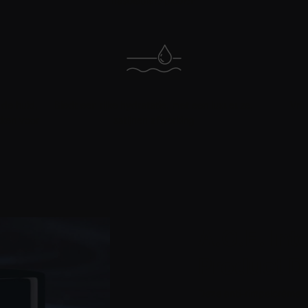
nasolabiale plooien
 de huid,
Biedt een rijke hydratatie, met een luxueuze,
Vrij
kken voor
satijnen afwerking
A.G.E. In
Product De
Deze anti-rimpelcrème 