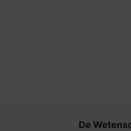
PDP Product The Science Behind
De Wetens