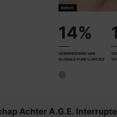
14%
VERMINDERING VAN
VE
GLOBALE FIJNE LIJNTJES
VO
chap Achter
A.G.E. Interrupt