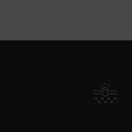
PDP Product Benefits Section
Voorde
Helpt bij het aanpakken van tekenen
meerfasige glycatieproces dat beken
het zichtbaar verouderen van de