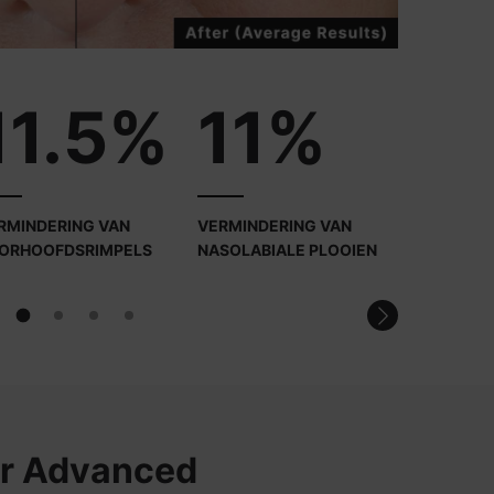
11.5%
11%
7
RMINDERING VAN
VERMINDERING VAN
VERMIND
ORHOOFDSRIMPELS
NASOLABIALE PLOOIEN
MARIONE
er Advanced