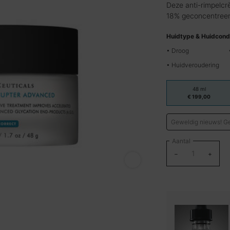
gemiddelde
Deze anti-rimpelcr
scorewaarde.
18% geconcentreerd
Read
937
Reviews.
Huidtype & Huidcondi
Dezelfde
• Droog
paginalink.
• Huidveroudering
One size only
48 ml
Geselecteer
, 1 of 1
€ 199,00
Geweldig nieuws! Ge
Aantal
−
+
A.G.E. Interrupter Advanced - Af