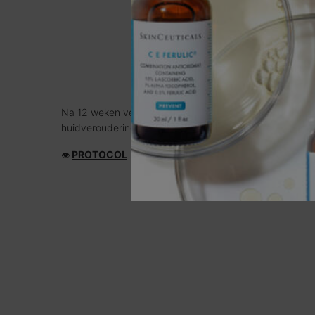
WETE
Na 12 weken verbeterde A.G.E. Interrupter Advanced 
huidveroudering en glycatie, waaronder lijntjes en diepe 
PROTOCOL
👁