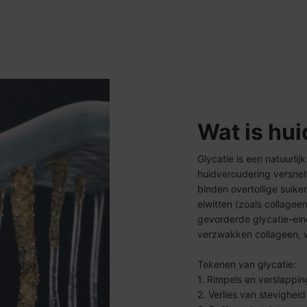
Wat is hui
Glycatie is een natuurli
huidveroudering versnelt
binden overtollige suik
eiwitten (zoals collagee
gevorderde glycatie-ein
verzwakken collageen, wa
Tekenen van glycatie:
1. Rimpels en verslappin
2. Verlies van stevigheid