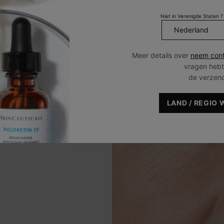
NSCHAP + B
Niet in Verenigde Staten ?
Meer details over
neem cont
vragen hebt
de verzen
tekenen die verband houden met
rimpels in vijf gezichtszones.
LAND / REGIO 