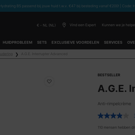
ydrating B5 passend bij jouw huid t.w.v. €47 bij besteding vanaf €200! | C
Vind een Expert
Kunnen we je help
€ - NL (NL)
HUIDPROBLEEM
SETS
EXCLUSIEVE VOORDELEN
SERVICES
OVE
udering
A.G.E. Interrupter Advanced
BESTSELLER
A.G.E. 
Anti-rimpelcrème
3.9
van
5
110 mensen hebben dit
sterren,