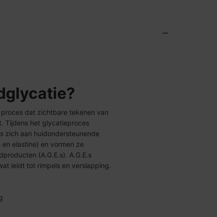
dglycatie?
jk proces dat zichtbare tekenen van
. Tijdens het glycatieproces
ers zich aan huidondersteunende
n en elastine) en vormen ze
dproducten (A.G.E.s). A.G.E.s
t leidt tot rimpels en verslapping.
g