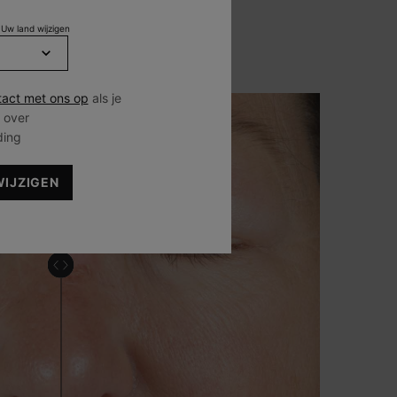
EWIJS
 Uw land wijzigen
act met ons op
als je
 over
ding
WIJZIGEN