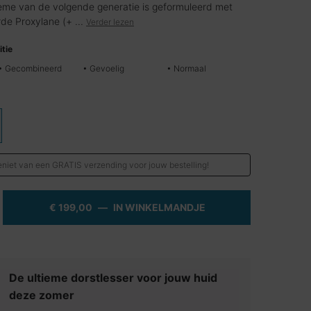
ème van de volgende generatie is geformuleerd met
e Proxylane (+ ...
Verder lezen
tie
• Gecombineerd
• Gevoelig
• Normaal
d
niet van een GRATIS verzending voor jouw bestelling!
€ 199,00
―
IN WINKELMANDJE
A.G.E. INTERRUPTER
beelding zoomen
De ultieme dorstlesser voor jouw huid
deze zomer