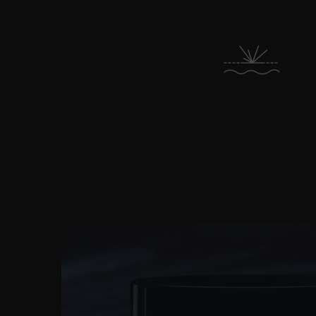
Verbetert de algehele uitstraling van
verbetert de teint en vermindert vle
een gezonder ogende teint
PDP Product Details Section