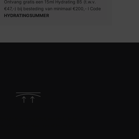
Ontvang gratis een 15ml Hydrating B5 (t.w.v.
€47,-) bij besteding van minimaal €200,- l Code
HYDRATINGSUMMER
dvanced
tevigheid en elasticiteit van de huid te
en, die bekend staan ​​om af te nemen
e glycatie het collageen van de huid