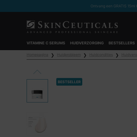
Ontvang een GRATIS 15ml H
VITAMINE C SERUMS
HUIDVERZORGING
BESTSELLERS
Hoofdinhoud
Homepagina
Huidprobleem
Huidcondities
Huidvero
BESTSELLER