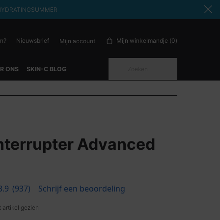
ode: HYDRATINGSUMMER
en?
Nieuwsbrief
Mijn winkelmandje
0
Mijn account
0 product in winkelwagen
Zoeken
R ONS
SKIN-C BLOG
Interrupter Advanced
3.9
(937)
Schrijf een beoordeling
 artikel gezien