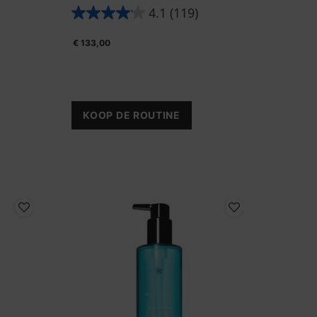
jkmatige
fijne lijntjes en beschermt de huid.
4.1
(119)
€ 133,00
IGHTENING UV DEFENSE SPF50
KOOP DE ROUTINE
ONTDEKKINGSSET BESTSELLERS