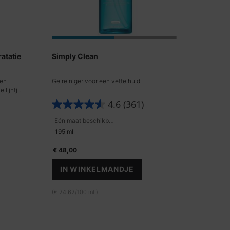
atatie
Simply Clean
een
Gelreiniger voor een vette huid
 lijntjes
4.6
(361)
Eén maat beschikbaar
195 ml
€ 48,00
IN WINKELMANDJE
SIMPLY CLEAN
TI-RIMPEL & HYDRATATIE
(€ 24,62/100 ml.)