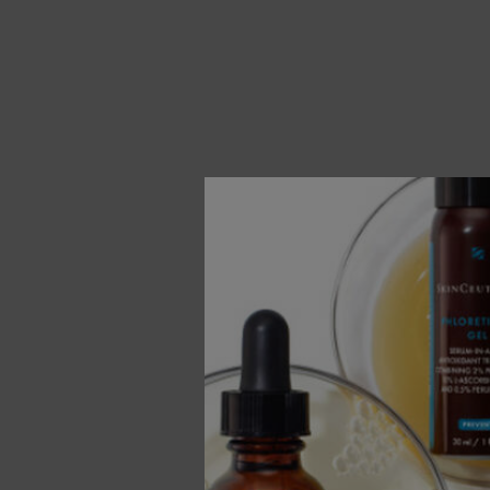
Daily 
Lichte, 
de norm
60 ml