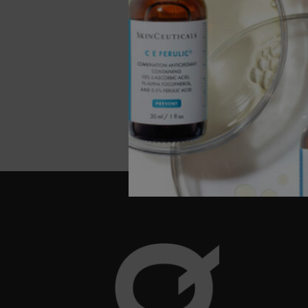
€ 84,5
STE
(€ 140,8