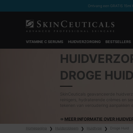
Ontvang een GRATIS 15ml H
VITAMINE C SERUMS
HUIDVERZORGING
BESTSELLERS
Hoofdinhoud
HUIDVERZO
DROGE HUI
SkinCeuticals geavanceerde huidverz
reinigers, hydraterende crèmes en ser
tekenen van veroudering aanpakken 
MEER INFORMATIE OVER HUIDVE
👁
Homepagina
Huidprobleem
Huidtype
Droge Huid