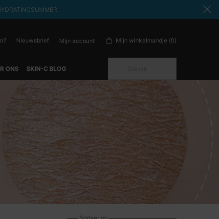
ode: HYDRATINGSUMMER
en?
Nieuwsbrief
Mijn winkelmandje
0
Mijn account
0 product in winkelwagen
Zoeken
R ONS
SKIN-C BLOG
Sorteer op