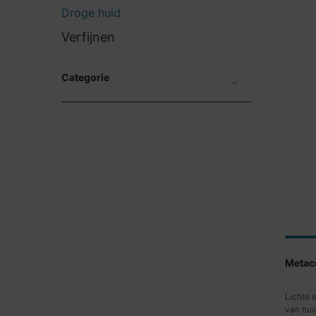
Droge huid
Droge huid
Verfijnen
Categorie
Metac
Lichte 
van hui