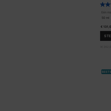
tegelijk
en te ve
50 ml
€ 131,
STE
(€ 262,0
BEST