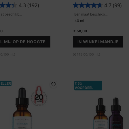
ertijd de huidbarrière te hydrateren
niacinamide voor een heldere, geli
4.3
(192)
4.7
(99)
rsterken.
teint.
Eén maat beschikbaar
Eén maat beschikbaar
40 ml
00
€ 58,00
L MIJ OP DE HOOGTE
IN WINKELMANDJE
WHEN THE METACELL RENEWAL B3 IS AVAILABLE
ADVANCED BR
0/100 ml.)
(€ 145,00/100 ml.)
SELLER
7.5%
VOORDEEL