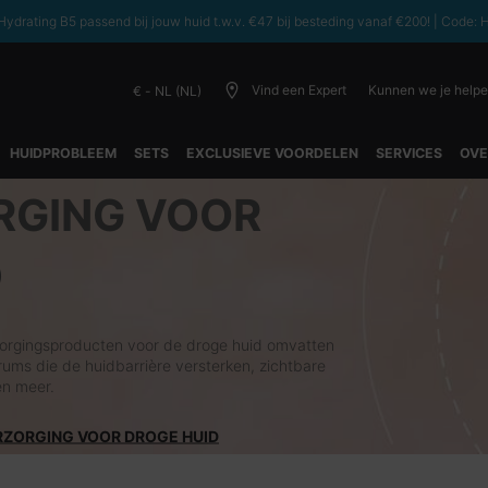
ydrating B5 passend bij jouw huid t.w.v. €47 bij besteding vanaf €200! | C
Vind een Expert
Kunnen we je help
€ - NL (NL)
HUIDPROBLEEM
SETS
EXCLUSIEVE VOORDELEN
SERVICES
OVE
RGING VOOR
D
orgingsproducten voor de droge huid omvatten
ums die de huidbarrière versterken, zichtbare
en meer.
RZORGING VOOR DROGE HUID