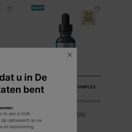
NIEUW
 dat u in De
taten bent
P-TIOX: MET PEPTIDE COMPLEX
ur
Een geavanceerd peptide anti-rimpelserum
voor het gezicht
 weten:
4.5
(1826)
jn te zien in EUR.
 zijn gebaseerd op uw
Eén maat beschikbaar
de en bestemming.
30 ml