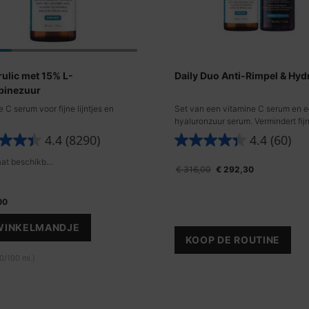
rulic met 15% L-
Daily Duo Anti-Rimpel & Hydr
binezuur
 C serum voor fijne lijntjes en
Set van een vitamine C serum en 
hyaluronzuur serum. Vermindert fijne
en geeft volume aan de huid.
4.4
(8290)
4.4
(60)
Eén maat beschikbaar
Oude prijs
€ 316,00
Nieuwe prijs
€ 292,30
00
 WINKELMANDJE
C E FERULIC MET 15% L-ASCORBINEZUUR
KOOP DE ROUTINE
DAILY DUO AN
0/100 ml.)