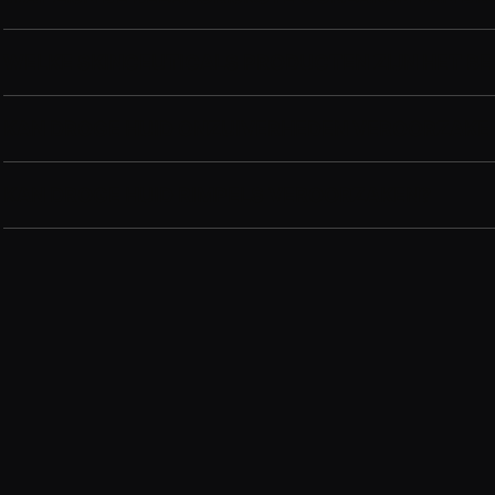
WELKE SKINCEUTICALS PRODUCTEN ZIJN HET BE
KAN DROGE HUID ONZUIVERHEDEN VEROORZAKE
KAN DROGE HUID RIMPELS VEROORZAKEN?