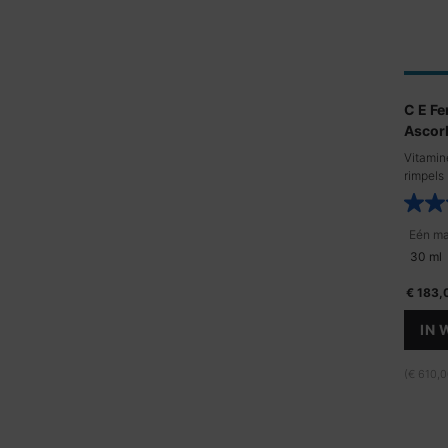
C E Fe
Ascor
Vitamine
rimpels
30 ml
€ 183,
IN
(€ 610,0