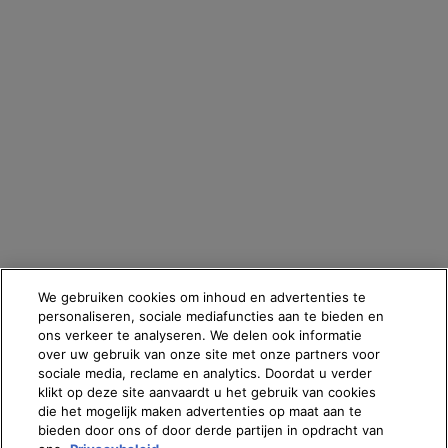
informatie over de verwerking van jouw gegevens en rechten kun je
ons
privacybeleid
raadplegen.
OPSLAAN
Fabrikantinformatie
COSMETIQUE ACTIVE INTERNATIONAL
Distributed by CAI 62 quai Charles Pasqua 92300 Levallois-
Perret France
skinceuticals@nl.oaccare.com
We gebruiken cookies om inhoud en advertenties te
personaliseren, sociale mediafuncties aan te bieden en
ons verkeer te analyseren. We delen ook informatie
over uw gebruik van onze site met onze partners voor
€ - NL (NL)
sociale media, reclame en analytics. Doordat u verder
klikt op deze site aanvaardt u het gebruik van cookies
die het mogelijk maken advertenties op maat aan te
Oostenrijk
|
Brazilië
|
Canada
|
Frankrijk
|
Duitsland
|
Griekenland
|
Italië
|
Libanon
|
bieden door ons of door derde partijen in opdracht van
Mexico
|
Polen
|
Portugal
|
Rusland
|
Saoedi-Arabië
|
Spanje
|
Zuid-Afrika
|
Zwitserland
|