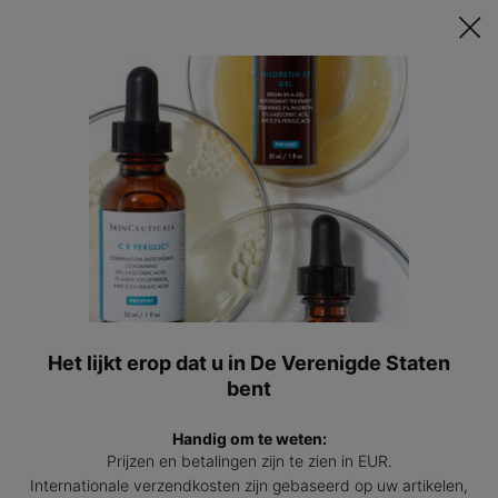
Ontvang een GRATIS 15ml Hydrating B5 passend bij jouw huid t.w.v.
€47 bij besteding vanaf €200! | Code: HYDRATINGSUMMER
0
Mijn
0 prod
winkel
Hoofdinhoud
Terug naar SKINCEUTICALS ARTIKELEN EN BLOGS OVER HUIDVERZORGING
OVERIG
Wat is de wetenschap achter
collageen voor de huid?
Het lijkt erop dat u in De Verenigde Staten
bent
Aanmaakdatum:
26 jul 2022
Wijzigingsdatum:
08 apr 2026
Handig om te weten:
Prijzen en betalingen zijn te zien in EUR.
Tretinoine: wat doet het voor de huid?
Internationale verzendkosten zijn gebaseerd op uw artikelen,