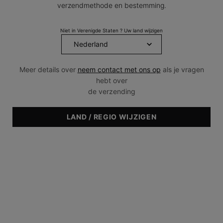
verzendmethode en bestemming.
Niet in Verenigde Staten ? Uw land wijzigen
Aanmaakdatum:
26 jul 2022
Wijzigingsdatum:
08 apr 2026
Wat is Vitamine K?
Meer details over
neem contact met ons op
als je vragen
hebt over
de verzending
Aanmaakdatum:
26 jul 2022
Wijzigingsdatum:
08 apr 2026
LAND / REGIO WIJZIGEN
GRATIS
2 LUXE MINIATUREN
VERZENDING VANAF
PER ORDER
€45
GRATIS RETOUR
SKINCEUTICALS
BINNEN 14 DAGEN
EXPERT VINDEN