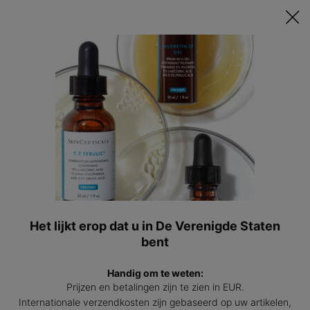
Ontvang een GRATIS 15ml Hydrating B5 passend bij jouw huid t.w.v.
€47 bij besteding vanaf €200! | Code: HYDRATINGSUMMER
0
Mijn
0 prod
winkel
Hoofdinhoud
SERUMS
SkinCeuticals serums zijn geconcentreerde formuleringen die
zijn ontworpen om te helpen bij het voorkomen en corrigeren
van de zichtbaarheid van specifieke huidproblemen en
aandoeningen.
Het lijkt erop dat u in De Verenigde Staten
MEER INFORMATIE OVER SERUMS
👁
bent
Handig om te weten:
Sorteer Op
Prijzen en betalingen zijn te zien in EUR.
Verfijnen
Filter Menu
Internationale verzendkosten zijn gebaseerd op uw artikelen,