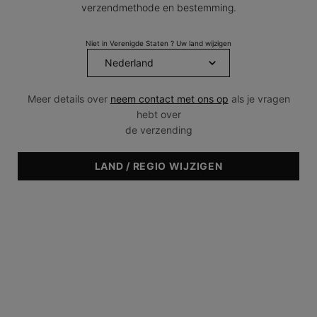
verzendmethode en bestemming.
Producten Vergelijken
Niet in Verenigde Staten ? Uw land wijzigen
BESTSELLER
NIEUW
Meer details over
neem contact met ons op
als je vragen
hebt over
de verzending
LAND / REGIO WIJZIGEN
Hydrating B5
P-TIOX: MET PEPTIDE
COMPLEX
Vitamine B5 serum met
Een geavanceerd peptide
hyaluronzuur
anti-rimpelserum voor het
gezicht
4.8
(185)
4.5
(1826)
Eén maat beschikbaar
Eén maat beschikbaar
30 ml
30 ml