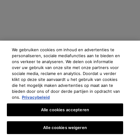
Perret France
skinceuticals@nl.oaccare.com
€ - NL (NL)
We gebruiken cookies om inhoud en advertenties te
personaliseren, sociale mediafuncties aan te bieden en
Oostenrijk
|
Brazilië
|
Canada
|
Frankrijk
|
Duitsland
|
Griekenland
|
Italië
|
Libanon
|
ons verkeer te analyseren. We delen ook informatie
Mexico
|
Polen
|
Portugal
|
Rusland
|
Saoedi-Arabië
|
Spanje
|
Zuid-Afrika
|
Zwitserland
|
Turkije
|
UK
|
Verenigde Arabische Emiraten
over uw gebruik van onze site met onze partners voor
sociale media, reclame en analytics. Doordat u verder
Copyright 2024 SkinCeuticals. Alle rechten voorbehouden. Meer informatie en cookies
klikt op deze site aanvaardt u het gebruik van cookies
instellen
en zie onze
Privacybeleid
.
die het mogelijk maken advertenties op maat aan te
bieden door ons of door derde partijen in opdracht van
Privacy verklaring
Algemene Voorwaarden
Verkoopvoorwaarden
ons.
Privacybeleid
Contact
Voorwaarden voor gebruik
Beheer van cookies
Alle cookies accepteren
Alle cookies weigeren
🎁👩‍⚕️ €10 KORTING OP JE EERSTE BESTELLING*