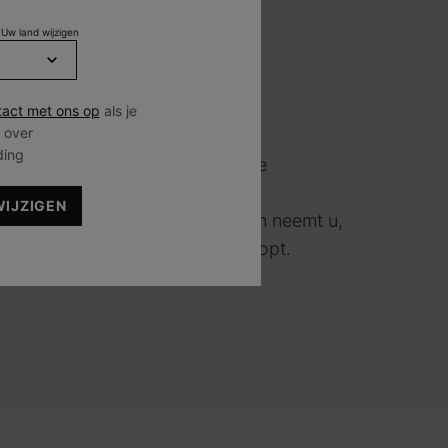
 Uw land wijzigen
act met ons op
als je
 over
ding
officiële lijst van geautoriseerde
eemt SkinCeuticals geen enkele
WIJZIGEN
denheid van de koper. Bovendien neemt u,
risico dat u namaakproducten koopt.