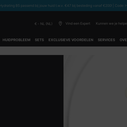
ydrating B5 passend bij jouw huid t.w.v. €47 bij besteding vanaf €200! | C
Vind een Expert
Kunnen we je help
€ - NL (NL)
HUIDPROBLEEM
SETS
EXCLUSIEVE VOORDELEN
SERVICES
OVE
e