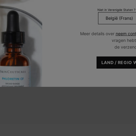
Niet in Verenigde Staten ?
Meer details over
neem cont
vragen hebt
de verzen
niet-
Als het product is gekocht buiten onze 
verkopers zoals hierboven vermeld, n
LAND / REGIO 
verantwoordelijkheid voor de ontevre
door buiten ons kanaal te kopen, het 