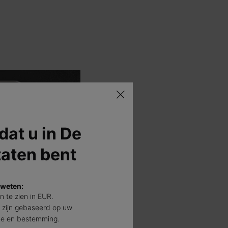
 dat u in De
taten bent
 weten:
jn te zien in EUR.
 zijn gebaseerd op uw
de en bestemming.