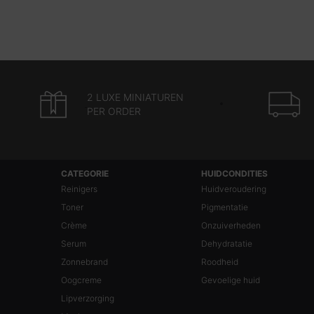
2 LUXE MINIATUREN
PER ORDER
Navigatie voettekst
CATEGORIE
HUIDCONDITIES
Reinigers
Huidveroudering
Toner
Pigmentatie
Crème
Onzuiverheden
Serum
Dehydratatie
Zonnebrand
Roodheid
Oogcreme
Gevoelige huid
Lipverzorging