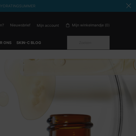
ode: HYDRATINGSUMMER
en?
Nieuwsbrief
Mijn winkelmandje
0
Mijn account
0 product in winkelwagen
Zoeken
R ONS
SKIN-C BLOG