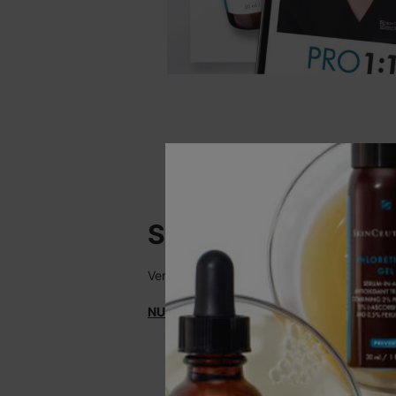
SkinCeuticals web
Vertrouw op SkinCeuticals.nl voor echte, 
NU WINKELEN
>