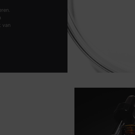
eren.
n
t van