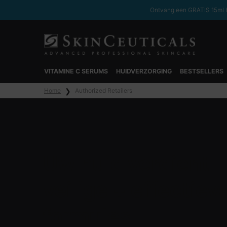
Ontvang een GRATIS 15ml H
VITAMINE C SERUMS
HUIDVERZORGING
BESTSELLERS
Hoofdinhoud
Home
Authorized Retailers
Uw huid verdient
veilige + effectiev
formules