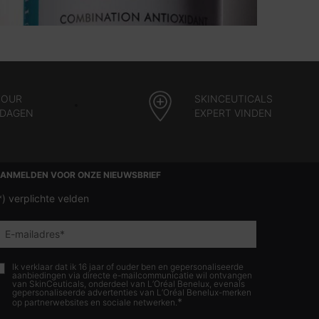
TOUR
SKINCEUTICALS
 DAGEN
EXPERT VINDEN
ANMELDEN VOOR ONZE NIEUWSBRIEF
*)
verplichte velden
E-mailadres
*
Ik verklaar dat ik 16 jaar of ouder ben en gepersonaliseerde
aanbiedingen via directe e-mailcommunicatie wil ontvangen
van SkinCeuticals, onderdeel van L’Oréal Benelux, evenals
gepersonaliseerde advertenties van L’Oréal Benelux-merken
*
op partnerwebsites en sociale netwerken.