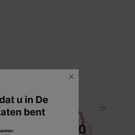
 dat u in De
taten bent
ESTSELLER
7.5% VOO
 weten: