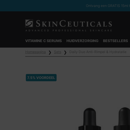
Ontvang een GRATIS 15ml H
VITAMINE C SERUMS
HUIDVERZORGING
BESTSELLERS
Hoofdinhoud
Homepagina
Sets
Daily Duo Anti-Rimpel & Hydratatie
7.5% VOORDEEL