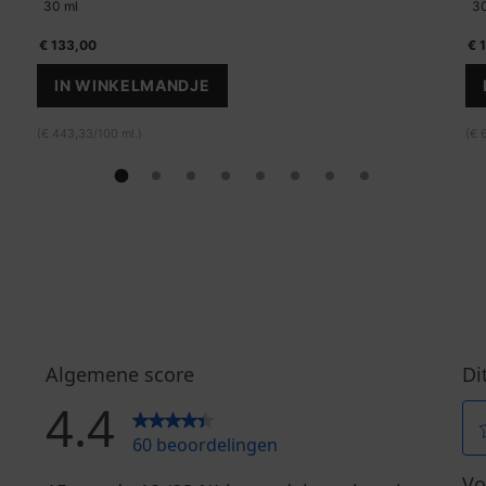
30 ml
30
€ 133,00
€ 
IN WINKELMANDJE
HA INTENSIFIER MULTI-GLYCAN
(€ 443,33/100 ml.)
(€ 