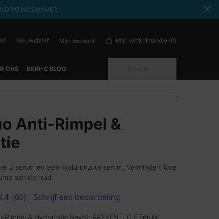
ode: HYDRATINGSUMMER
en?
Nieuwsbrief
Mijn winkelmandje
0
Mijn account
0 product in winkelwagen
Zoeken
R ONS
SKIN-C BLOG
uo Anti-Rimpel &
tie
ne C serum en een hyaluronzuur serum. Vermindert fijne
olume aan de huid.
4.4
(60)
Schrijf een beoordeling
i-Rimpel & Hydratatie bevat: PREVENT: C E Ferulic