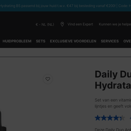
ydrating B5 passend bij jouw huid t.w.v. €47 bij besteding vanaf €200! | C
Vind een Expert
Kunnen we je help
€ - NL (NL)
HUIDPROBLEEM
SETS
EXCLUSIEVE VOORDELEN
SERVICES
OVE
Daily D
Hydrata
Set van een vitami
lijntjes en geeft v
4.4
van
5
Deze Daily Duo Ant