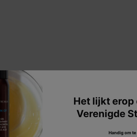
Aanbevolen producten
Het lijkt erop
Verenigde S
NIEUWE INNOVATIE
B
Handig om te