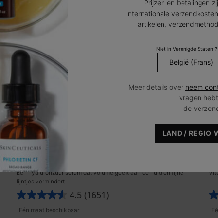
Prijzen en betalingen zi
Internationale verzendkosten
artikelen, verzendmetho
Niet in Verenigde Staten ?
Meer details over
neem cont
vragen hebt
de verzen
LAND / REGIO 
HA Intensifier Multi-Glycan
C 
Een hyaluronzuur serum dat volume geeft aan de huid en fijne
Vit
lijntjes vermindert
4.5
(1651)
Eén maat beschikbaar
Eé