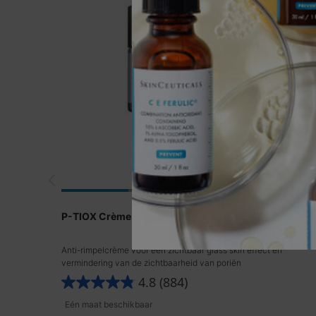
P-TIOX Crème
Anti-rimpelcrème voor een zichtbaar glass skin effect en
vermindering van de zichtbaarheid van poriën
4.8
(884)
Eén maat beschikbaar