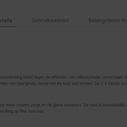
tails
Gebruiksadvies
Belangrijkste I
escherming biedt tegen de effecten van milieuschade veroorzaakt doo
erlies van stevigheid, terwijl het de huid laat stralen. De C E Ferulic 
ar meer volume zorgt en de glans verbetert. De huid is onmiddellijk v
ulling op filler injecties.