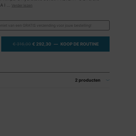
 I ...
Verder lezen
niet van een GRATIS verzending voor jouw bestelling!
OUDE PRIJS
NIEUWE PRIJS
€ 316,00
€ 292,30
―
KOOP DE ROUTINE
DAILY DUO ANTI-
2 producten
zoomen