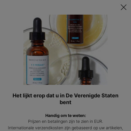
Ontvang een GRATIS 15ml Hydrating B5 passend bij jouw huid t.w.v.
€47 bij besteding vanaf €200! | Code: HYDRATINGSUMMER
0
Mijn
0 prod
winkel
Hoofdinhoud
Back to Home
Geavanceerde Huidverzorging
Ondersteund Door Wetenschap
Het lijkt erop dat u in De Verenigde Staten
Onze missie is om de gezondheid van de huid te verbeteren.
bent
Om dit doel te bereiken doen we één eenvoudige belofte:
geavanceerde huidverzorging bieden die wordt ondersteund
Handig om te weten:
door wetenschap.
Prijzen en betalingen zijn te zien in EUR.
Internationale verzendkosten zijn gebaseerd op uw artikelen,