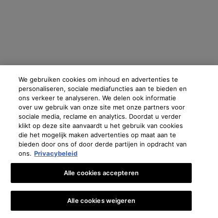
OPSLAAN
Fabrikantinformatie
We gebruiken cookies om inhoud en advertenties te
COSMETIQUE ACTIVE INTERNATIONAL
personaliseren, sociale mediafuncties aan te bieden en
Distributed by CAI 62 quai Charles Pasqua 92300 Levallois-
ons verkeer te analyseren. We delen ook informatie
Perret France
over uw gebruik van onze site met onze partners voor
sociale media, reclame en analytics. Doordat u verder
skinceuticals@nl.oaccare.com
klikt op deze site aanvaardt u het gebruik van cookies
die het mogelijk maken advertenties op maat aan te
bieden door ons of door derde partijen in opdracht van
ons.
Privacybeleid
€ - NL (NL)
Alle cookies accepteren
Oostenrijk
|
Brazilië
|
Canada
|
Frankrijk
|
Duitsland
|
Griekenland
|
Italië
|
Libanon
|
Mexico
|
Polen
|
Portugal
|
Rusland
|
Saoedi-Arabië
|
Spanje
|
Zuid-Afrika
|
Zwitserland
|
Alle cookies weigeren
Turkije
|
UK
|
Verenigde Arabische Emiraten
🎁👩‍⚕️ €10 KORTING OP JE EERSTE BESTELLING*
Copyright 2024 SkinCeuticals. Alle rechten voorbehouden. Meer informatie en cookies