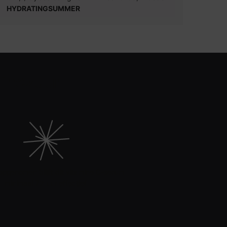
HYDRATINGSUMMER
linezuur
pgenomen blijft dit vitamine C-serum
minimaal 72 uur effectief.