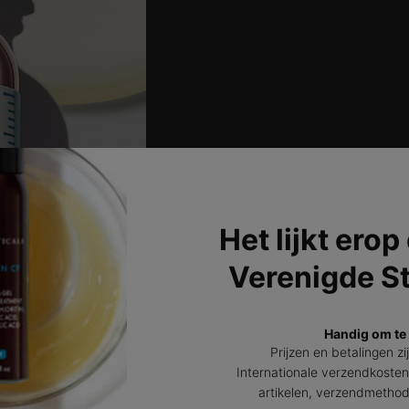
antioxidante beschermen
zichtbaarheid van verkleu
Phloretin CF met feruli
overdag dat geavanceer
de zichtbaarheid van fijn
HOE TE GEBRUIKEN
>
Het lijkt erop
Verenigde S
Phloretin CF met ferulinezuu
Handig om te
NSCHAP + B
Prijzen en betalingen zi
Internationale verzendkosten
artikelen, verzendmetho