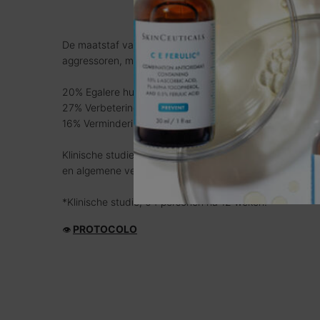
De maatstaf van een antioxidant is niet alleen zijn bes
aggressoren, maar ook zijn zichtbare anti-agingresultat
20% Egalere huid*
27% Verbetering van heldere teint*
16% Vermindering van verkleuring*
Klinische studies van Phloretin C F tonen een egalere h
en algemene vermindering van verkleuring.
*Klinische studie, 64 personen na 12 weken.
PROTOCOLO
👁