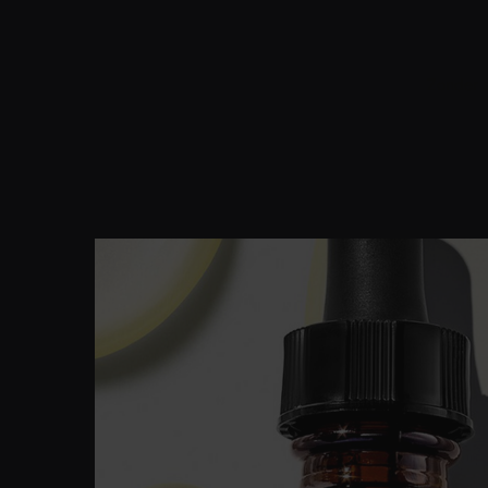
Zonder a
PDP Product Details Section