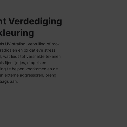
nt Verdediging
kleuring
s UV-straling, vervuiling of rook
 radicalen en oxidatieve stress
, wat leidt tot versnelde tekenen
 fijne lijntjes, rimpels en
ring te helpen voorkomen en de
en externe aggressoren, breng
daags aan.