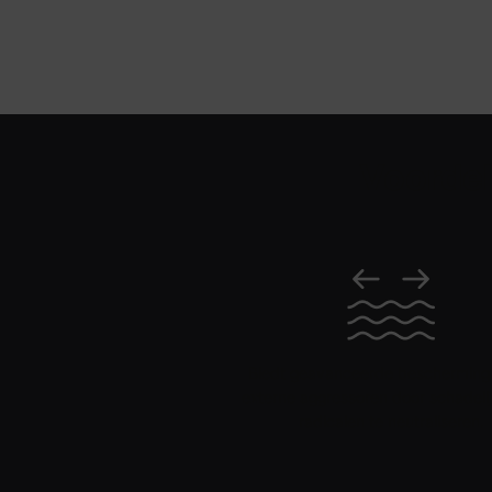
PDP Product Benefits Section
Voordel
Biedt geavanceerde bescherming
externe aggressoren door schadelijk
radicalen te neutraliseren.