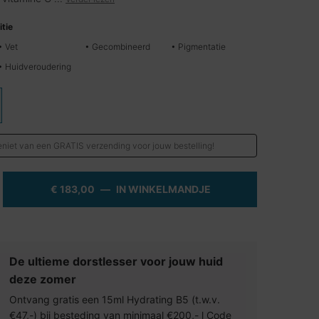
tie
• Vet
• Gecombineerd
• Pigmentatie
• Huidveroudering
d
niet van een GRATIS verzending voor jouw bestelling!
€ 183,00
―
IN WINKELMANDJE
PHLORETIN CF MET 
Afbeelding zoomen
De ultieme dorstlesser voor jouw huid
deze zomer
Ontvang gratis een 15ml Hydrating B5 (t.w.v.
€47,-) bij besteding van minimaal €200,- l Code