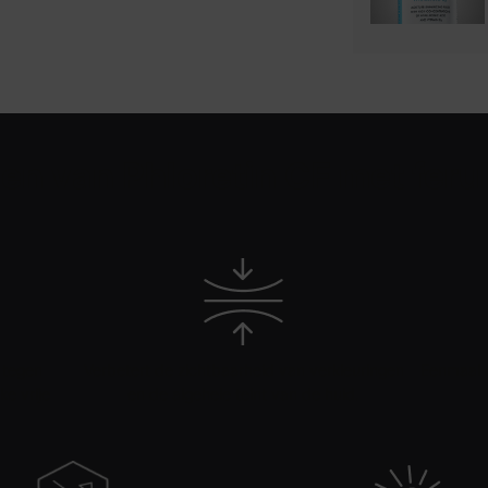
en van Phloretin CF met feru
 tegen
Verbetert de zichtbaarheid van verkleuringen
Eenmaal o
e vrije
en de algehele teint van de huid.