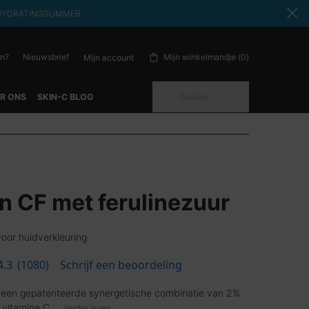
ode: HYDRATINGSUMMER
en?
Nieuwsbrief
Mijn winkelmandje
0
Mijn account
0 product in winkelwagen
Zoeken
R ONS
SKIN-C BLOG
in CF met ferulinezuur
oor huidverkleuring
4.3
(1080)
Schrijf een beoordeling
t een gepatenteerde synergetische combinatie van 2%
 vitamine C ...
Verder lezen