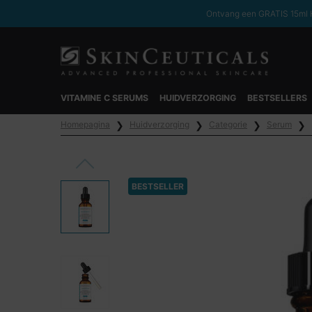
Ontvang een GRATIS 15ml H
VITAMINE C SERUMS
HUIDVERZORGING
BESTSELLERS
Hoofdinhoud
Homepagina
Huidverzorging
Categorie
Serum
BESTSELLER