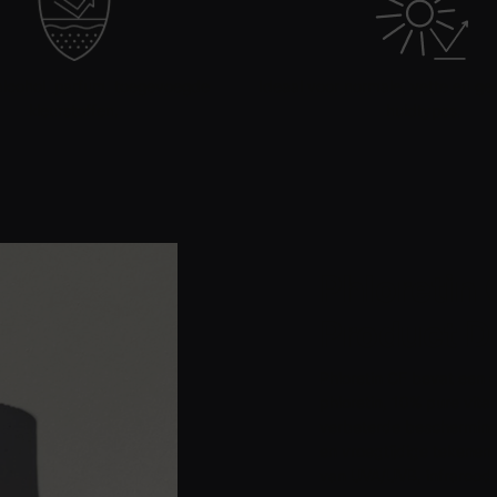
lcohol, parfum, toegevoegde
Ideaal voor normale, vette en g
kleurstoffen.
huidtypes.
Phloretin 
Product De
Phloretin CF bevat een
phloretin, 10% pure vita
verbeterde bescherming
en vroegtijdige tekenen 
van UVA/UVB, infraroodst