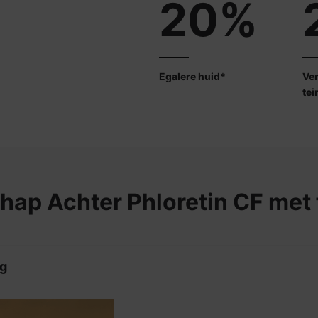
20%
Egalere huid*
Ver
tei
hap Achter
Phloretin CF met 
ng