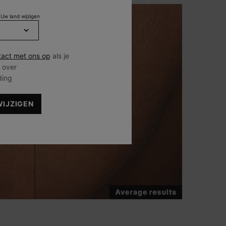
 Uw land wijzigen
act met ons op
als je
 over
ding
WIJZIGEN