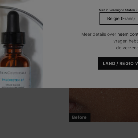
Niet in Verenigde Staten ?
cherming tegen externe
en.
Meer details over
neem cont
vragen hebt
de verzen
LAND / REGIO 
uidskleur, verhoogde stralendheid