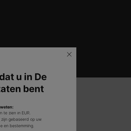
de voordelen verbetert Phloretin CF ook de
ring, fijne lijntjes en een ongelijkmatige teint.
nezuur is een gepatenteerd vitamine C-serum voor
de bescherming biedt tegen externe aggressoren en
e lijntjes en verkleuring vermindert.
 dat u in De
taten bent
r
 weten:
EWIJS
jn te zien in EUR.
 zijn gebaseerd op uw
de en bestemming.