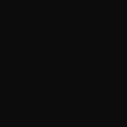
ecombineerde
CF met ferulinezuur
tails
 gepatenteerde synergetische combinatie van 2%
mine C (l-ascorbinezuur) en 0,5% ferulinezuur voor
 tegen atmosferische huidveroudering - milieuschade
van huidveroudering veroorzaakt door vrije radicalen
raling (IR-A) en luchtvervuiling (O3). Naast de