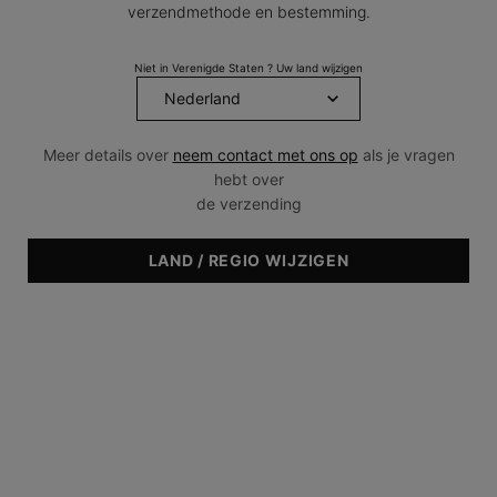
verzendmethode en bestemming.
Niet in Verenigde Staten ? Uw land wijzigen
Meer details over
neem contact met ons op
als je vragen
hebt over
de verzending
LAND / REGIO WIJZIGEN
Huidtype & Huidconditie
• Normaal
• Vet
• Gecombineerd
• Pigmentatie
• Huidveroudering