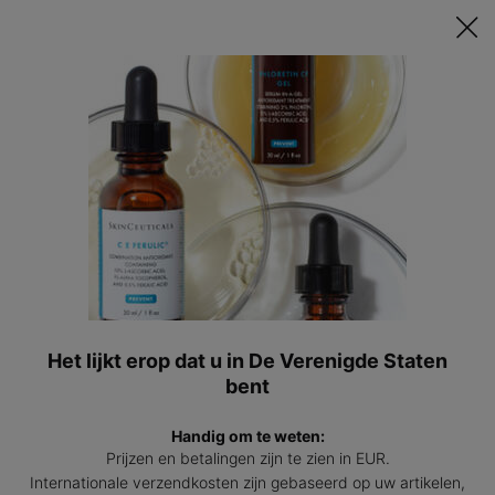
Ontvang een GRATIS 15ml Hydrating B5 passend bij jouw huid t.w.v.
€47 bij besteding vanaf €200! | Code: HYDRATINGSUMMER
0
Mijn
0 prod
winkel
Hoofdinhoud
Terug naar Reinigers
Simply Clean
Gelreiniger voor een vette huid
4.6
(361)
4.6
Schrijf een beoordeling
van
5
sterren,
Het lijkt erop dat u in De Verenigde Staten
Simpl
gemiddelde
bent
scorewaarde.
Read
361
Handig om te weten:
Reviews.
Prijzen en betalingen zijn te zien in EUR.
Dezelfde
paginalink.
Internationale verzendkosten zijn gebaseerd op uw artikelen,