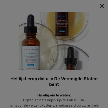
Ontvang een GRATIS 15ml Hydrating B5 passend bij jouw huid t.w.v.
€47 bij besteding vanaf €200! | Code: HYDRATINGSUMMER
0
Mijn
0 prod
winkel
Hoofdinhoud
Terug naar Serum
BESTSELLER
Hydrating B5
Vitamine B5 serum met hyaluronzuur
4.8
(185)
4.8
Het lijkt erop dat u in De Verenigde Staten
Schrijf een beoordeling
van
5
bent
sterren,
Hydra
gemiddelde
BESTSELLER
Handig om te weten:
scorewaarde.
Read
Prijzen en betalingen zijn te zien in EUR.
185
Internationale verzendkosten zijn gebaseerd op uw artikelen,
Reviews.