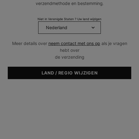
verzendmethode en bestemming.
Dezelfde
paginalink.
Niet in Verenigde Staten ? Uw land wijzigen
Meer details over
neem contact met ons op
als je vragen
hebt over
de verzending
LAND / REGIO WIJZIGEN
Huidtype & Huidconditie
• Droog
• Vet