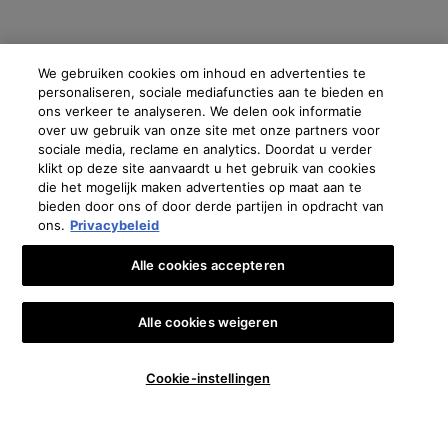
We gebruiken cookies om inhoud en advertenties te
personaliseren, sociale mediafuncties aan te bieden en
ons verkeer te analyseren. We delen ook informatie
over uw gebruik van onze site met onze partners voor
sociale media, reclame en analytics. Doordat u verder
klikt op deze site aanvaardt u het gebruik van cookies
die het mogelijk maken advertenties op maat aan te
bieden door ons of door derde partijen in opdracht van
ons.
Privacybeleid
Alle cookies accepteren
Alle cookies weigeren
Aantal
Cookie-instellingen
€ 84,50
STEL MIJ OP DE HOOGTE
WHEN T
−
+