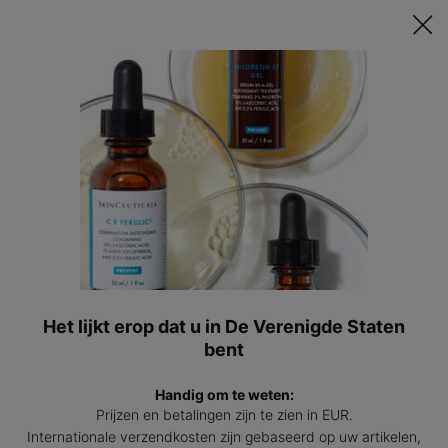
Ontvang een GRATIS 15ml Hydrating B5 passend bij jouw huid t.w.v.
€47 bij besteding vanaf €200! | Code: HYDRATINGSUMMER
0
Mijn
0 prod
winkel
Hoofdinhoud
Terug naar Hydraterende producten
Daily Moisture
Lichte, porie verfijnende moisturizer voor de normale tot vette huid
4.4
(820)
4.4
Schrijf een beoordeling
van
5
sterren,
Het lijkt erop dat u in De Verenigde Staten
Daily
gemiddelde
bent
scorewaarde.
Read
820
Handig om te weten:
Reviews.
Prijzen en betalingen zijn te zien in EUR.
Dezelfde
paginalink.
Internationale verzendkosten zijn gebaseerd op uw artikelen,