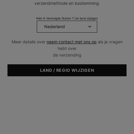
verzendmethode en bestemming.
Niet in Verenigde Staten ? Uw land wijzigen
Meer details over
neem contact met ons op
als je vragen
hebt over
de verzending
LAND / REGIO WIJZIGEN
AANBEVOLEN VOOR
• Normaal
• Vet
• Gecombineerd
• Gevoelig
• Gedehydrateerd
• Pigmentatie