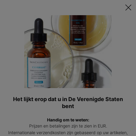
Ontvang een GRATIS 15ml Hydrating B5 passend bij jouw huid t.w.v.
€47 bij besteding vanaf €200! | Code: HYDRATINGSUMMER
0
Mijn
0 prod
winkel
Hoofdinhoud
Klantenservice
FAQ
ANTWOORD OP VEELGESTELDE VRAGEN
Test SkinCeuticals haar producten op
Het lijkt erop dat u in De Verenigde Staten
dieren?
bent
Waar worden de producten verkocht?
Handig om te weten:
Prijzen en betalingen zijn te zien in EUR.
Internationale verzendkosten zijn gebaseerd op uw artikelen,
Wanneer kan ik mijn order verwachten?