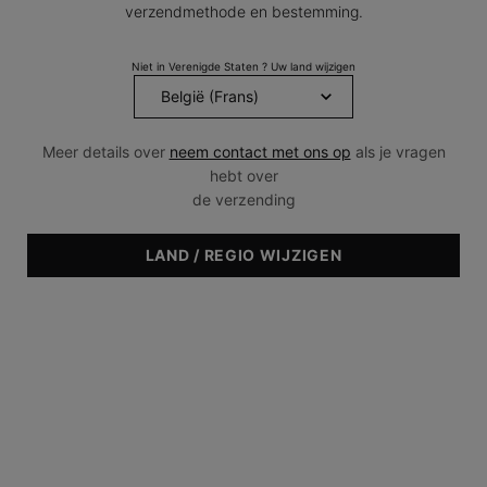
verzendmethode en bestemming.
Is het veilig om mijn credit card te
Niet in Verenigde Staten ? Uw land wijzigen
gebruiken?
Accepteren wij internationale orders?
Meer details over
neem contact met ons op
als je vragen
hebt over
de verzending
LAND / REGIO WIJZIGEN
GRATIS
2 LUXE MINIATUREN
VERZENDING VANAF
PER ORDER
€45
GRATIS RETOUR
SKINCEUTICALS
BINNEN 14 DAGEN
EXPERT VINDEN
Navigatie voettekst
CATEGORIE