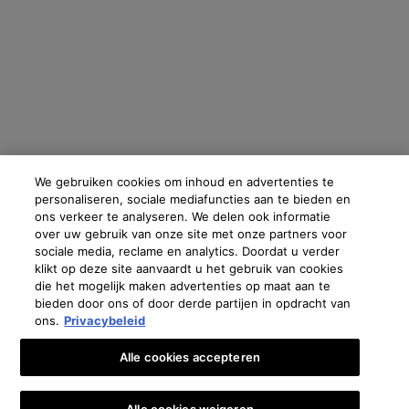
Fabrikantinformatie
COSMETIQUE ACTIVE INTERNATIONAL
Distributed by CAI 62 quai Charles Pasqua 92300 Levallois-
Perret France
skinceuticals@nl.oaccare.com
We gebruiken cookies om inhoud en advertenties te
personaliseren, sociale mediafuncties aan te bieden en
ons verkeer te analyseren. We delen ook informatie
over uw gebruik van onze site met onze partners voor
€ - NL (NL)
sociale media, reclame en analytics. Doordat u verder
klikt op deze site aanvaardt u het gebruik van cookies
die het mogelijk maken advertenties op maat aan te
Oostenrijk
|
Brazilië
|
Canada
|
Frankrijk
|
Duitsland
|
Griekenland
|
Italië
|
Libanon
|
bieden door ons of door derde partijen in opdracht van
Mexico
|
Polen
|
Portugal
|
Rusland
|
Saoedi-Arabië
|
Spanje
|
Zuid-Afrika
|
Zwitserland
|
ons.
Privacybeleid
Turkije
|
UK
|
Verenigde Arabische Emiraten
Copyright 2024 SkinCeuticals. Alle rechten voorbehouden. Meer informatie en cookies
Alle cookies accepteren
instellen
en zie onze
Privacybeleid
.
Privacy verklaring
Algemene Voorwaarden
Verkoopvoorwaarden