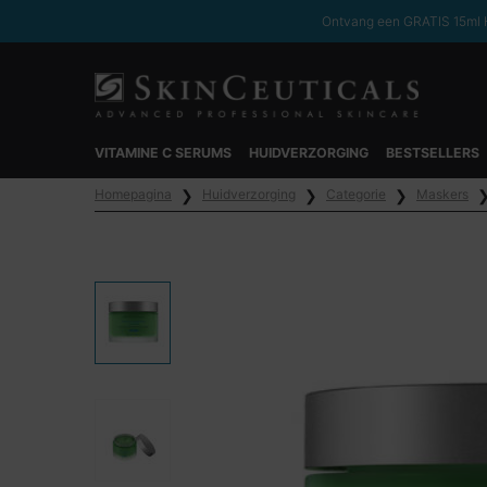
Ontvang een GRATIS 15ml H
VITAMINE C SERUMS
HUIDVERZORGING
BESTSELLERS
Hoofdinhoud
Homepagina
Huidverzorging
Categorie
Maskers