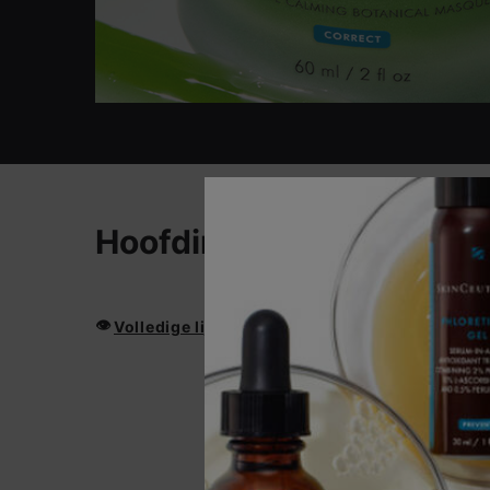
PDP Product Ingredients Section
Hoofdingrediënten
👁
Volledige lijst met ingrediënten