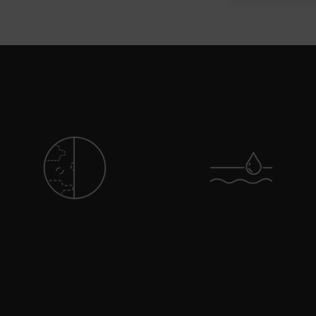
elen van Phyto Corrective 
Vermindert zichtbare roodheid
Biedt hydratatie om droge,
gedehydrateerde huid te
verzachten