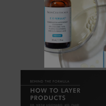
PDP Product How to Use Section
Hoe g