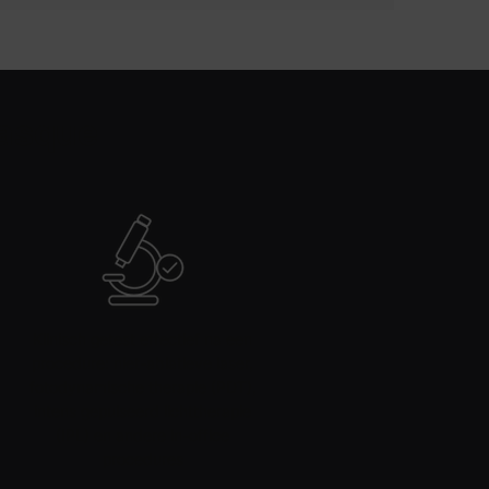
Masque
Klinisch getest effectief na een
procedure: niet-ablatieve laser,
fotodynamische therapie (PDT),
intens gepulseerd lichttherapie
(IPL) en andere in-office
procedures