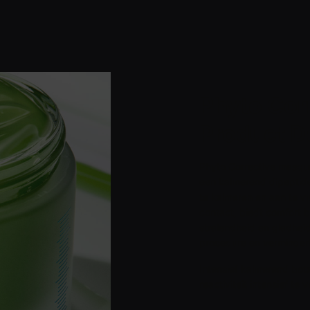
Phyto Cor
Product De
Phyto Corrective masque
een kalmerend dipeptide 
te kalmeren en aan te vu
contact, biedt comfort bi
stralendheid en gladheid
procedure en vermindert
Intensief kalmerend bot
reactiviteit intensief te