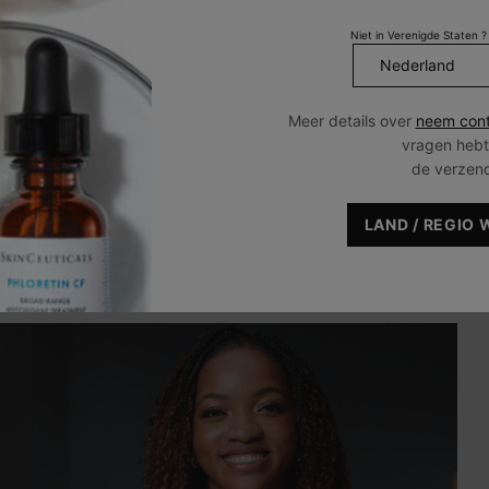
Een unieke mix van
huid verminderen
komkommer, tijm en
Niet in Verenigde Staten ?
olijfextracten kalmeert de huid.
LEES VERDER
>
Meer details over
neem cont
LEES VERDER
>
vragen hebt
de verzen
LAND / REGIO 
ebruik ik Phyto Corrective 