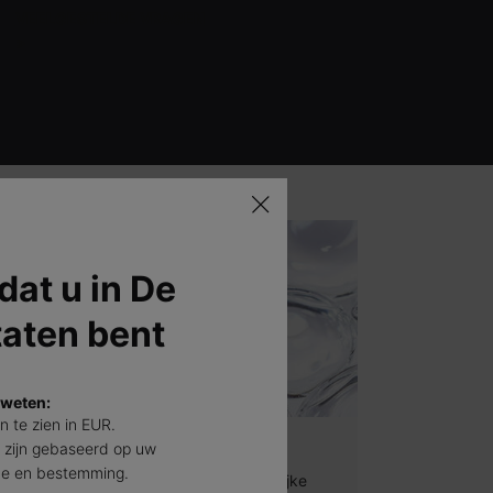
VEELGESTELDE VRAGEN
>
 dat u in De
taten bent
 weten:
jn te zien in EUR.
eptide
Hyaluronzuur
 zijn gebaseerd op uw
de en bestemming.
Deze krachtige natuurlijke
nvoelende