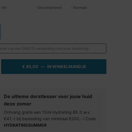
- Vet
- Gecombineerd
- Normaal
d
niet van een GRATIS verzending voor jouw bestelling!
€ 85,00
―
IN WINKELMANDJE
PHYTO CORRECTIVE
elding zoomen
De ultieme dorstlesser voor jouw huid
deze zomer
Ontvang gratis een 15ml Hydrating B5 (t.w.v.
€47,-) bij besteding van minimaal €200,- l Code
HYDRATINGSUMMER