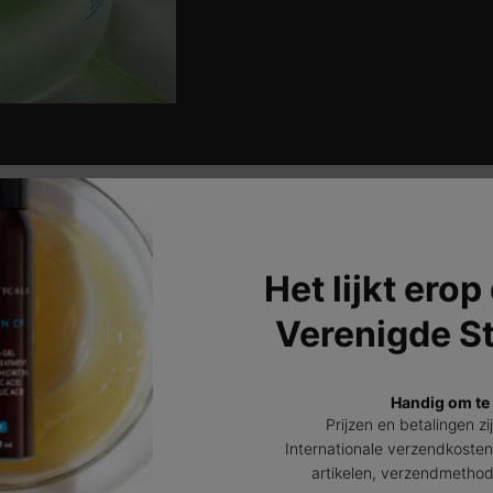
HOE TE GEBRUIKEN
>
Het lijkt erop
Verenigde S
Handig om te
Prijzen en betalingen zi
9% Kalmerende
Kalmerend Dip
Internationale verzendkosten
Botanische extracten
artikelen, verzendmetho
Helpt een warm aa