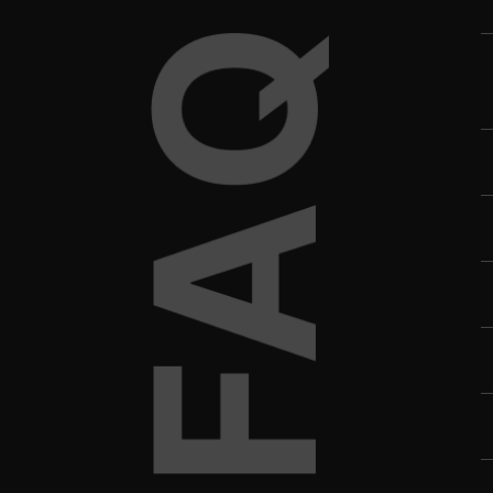
W
p
W
H
W
K
I
K