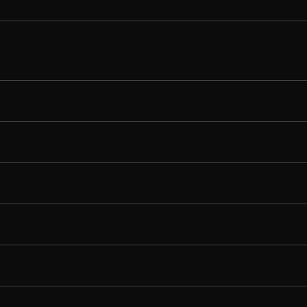
ordt Phyto Corrective Masque aanbevolen voor geb
rocedures?
at doet Phyto Corrective Masque?
oe gebruik je Phyto Corrective Masque?
at is een kalmerend gezichtsmasker?
an een kalmerend gezichtsmasker elke dag worden
s een kalmerend gezichtsmasker goed voor de gevo
an een gezichtsmasker roodheid verminderen?