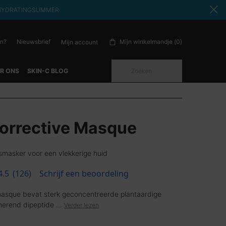
ode: HYDRATINGSUMMER
en?
Nieuwsbrief
Mijn winkelmandje
0
Mijn account
0 product in winkelwagen
Zoeken
R ONS
SKIN-C BLOG
orrective Masque
masker voor een vlekkerige huid
4.5
(126)
Schrijf een beoordeling
masque bevat sterk geconcentreerde plantaardige
merend dipeptide ...
Verder lezen