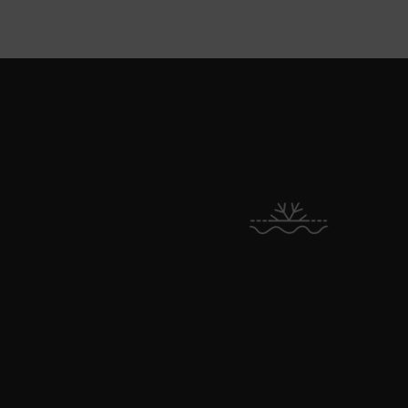
PDP Product Benefits Section
Voord
Verzacht en verkoelt de huid om
hittegevoeligheid en tijdelijke
huidreactiviteit te verzachten