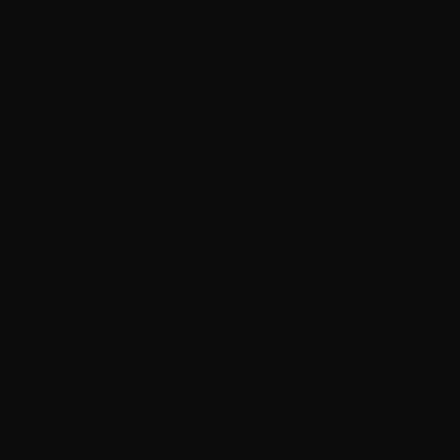
rective Masque
tails
 bevat sterk geconcentreerde plantaardige extracten,
en hyaluronzuur om tijdelijke huidreactiviteit intensief
llen. Dit intensief kalmerende gezichtsmasker koelt bij
j een gevoelige huid en herstelt de natuurlijke
. Phyto Corrective masque is klinisch getest na een
 effectief zichtbare roodheid en ongemak.
anisch gezichtsmasker om tijdelijk tekenen van
 verzachten en de huid te hydrateren.