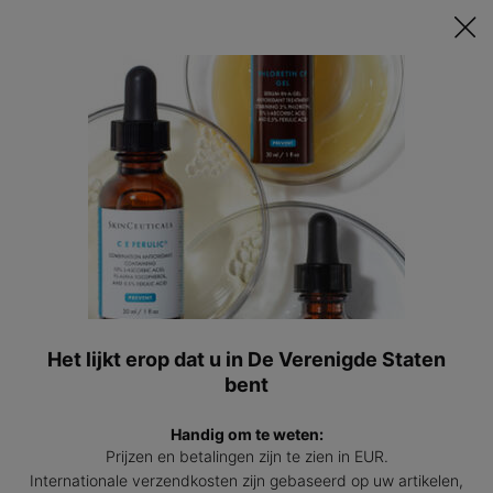
Ontvang een GRATIS 15ml Hydrating B5 passend bij jouw huid t.w.v.
€47 bij besteding vanaf €200! | Code: HYDRATINGSUMMER
0
Mijn
0 prod
winkel
Hoofdinhoud
Terug naar Serum
NIEUWE INNOVATIE
Cell Cycle Catalyst
Exfoliërend Anti-Aging Serum
4.4
(1028)
4.4
Het lijkt erop dat u in De Verenigde Staten
Schrijf een beoordeling
van
5
bent
sterren,
Cell 
gemiddelde
NIEUW
Handig om te weten:
scorewaarde.
Read
Prijzen en betalingen zijn te zien in EUR.
1028
Internationale verzendkosten zijn gebaseerd op uw artikelen,
Reviews.