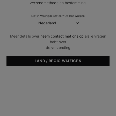
verzendmethode en bestemming.
Dezelfde
paginalink.
Niet in Verenigde Staten ? Uw land wijzigen
Meer details over
neem contact met ons op
als je vragen
hebt over
de verzending
LAND / REGIO WIJZIGEN
RECOMENDADO PARA
• Huidtype: Normaal
• Huidtype: Gecombineerd