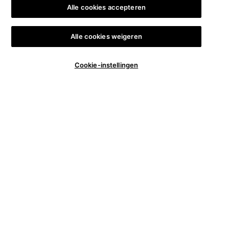
Alle cookies accepteren
Alle cookies weigeren
Aantal
Cookie-instellingen
€ 122,00
―
IN WINKELMANDJE
CELL C
−
+