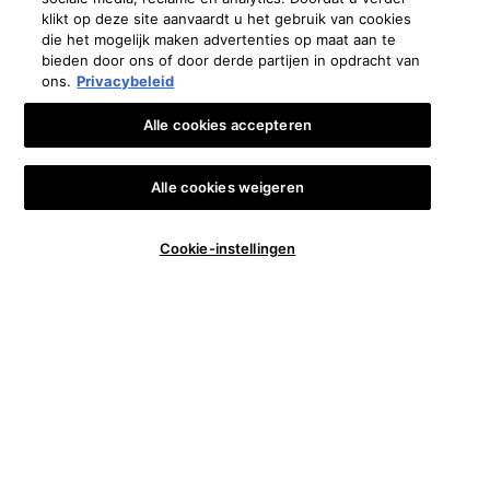
klikt op deze site aanvaardt u het gebruik van cookies
die het mogelijk maken advertenties op maat aan te
bieden door ons of door derde partijen in opdracht van
ons.
Privacybeleid
Alle cookies accepteren
Alle cookies weigeren
Aantal
Cookie-instellingen
€ 48,00
―
IN WINKELMANDJE
BLEMISH
−
+