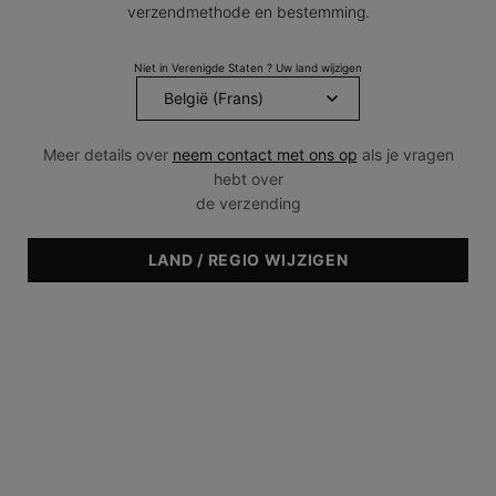
Dezelfde
verzendmethode en bestemming.
paginalink.
Niet in Verenigde Staten ? Uw land wijzigen
Meer details over
neem contact met ons op
als je vragen
hebt over
de verzending
LAND / REGIO WIJZIGEN
One size only
240 ml
Geselecteerd
, 1 of 1
€ 48,00