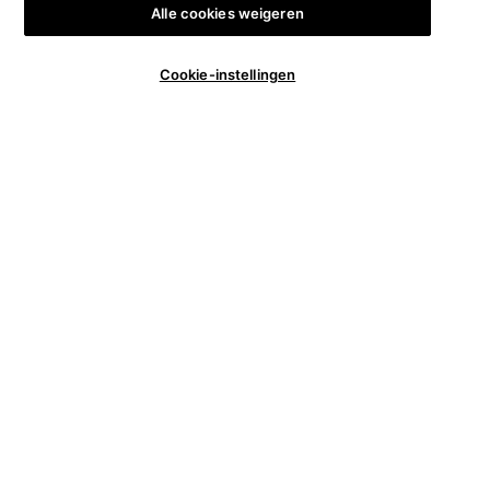
Alle cookies weigeren
Aantal
Cookie-instellingen
€ 180,00
―
IN WINKELMANDJE
ADVANC
−
+