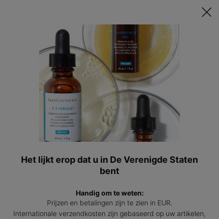
Ontvang een GRATIS 15ml Hydrating B5 passend bij jouw huid t.w.v.
€47 bij besteding vanaf €200! | Code: HYDRATINGSUMMER
0
Mijn
0 prod
winkel
Hoofdinhoud
Terug naar Huidverzorging
Advanced RGN-6
Herstelondersteunende crème
4.5
(1197)
4.5
Schrijf een beoordeling
van
5
sterren,
Het lijkt erop dat u in De Verenigde Staten
Advan
gemiddelde
NIEUW
bent
scorewaarde.
Read
1197
Handig om te weten:
Reviews.
Prijzen en betalingen zijn te zien in EUR.
Dezelfde
paginalink.
Internationale verzendkosten zijn gebaseerd op uw artikelen,