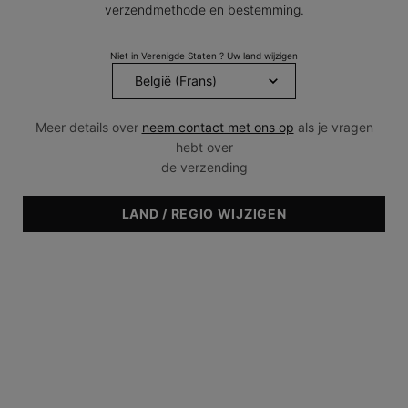
verzendmethode en bestemming.
Niet in Verenigde Staten ? Uw land wijzigen
Meer details over
neem contact met ons op
als je vragen
hebt over
de verzending
LAND / REGIO WIJZIGEN
Huidtype & Huidconditie
- Normaal
- Vet
- Droog
- Gecombineerd
- Gevoelig
- Huidveroudering