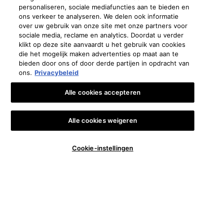
Fabrikantinformatie
personaliseren, sociale mediafuncties aan te bieden en
ons verkeer te analyseren. We delen ook informatie
COSMETIQUE ACTIVE INTERNATIONAL
over uw gebruik van onze site met onze partners voor
Distributed by CAI 62 quai Charles Pasqua 92300 Levallois-
sociale media, reclame en analytics. Doordat u verder
Perret France
klikt op deze site aanvaardt u het gebruik van cookies
die het mogelijk maken advertenties op maat aan te
skinceuticals@nl.oaccare.com
bieden door ons of door derde partijen in opdracht van
ons.
Privacybeleid
Alle cookies accepteren
€ - NL (NL)
Alle cookies weigeren
Oostenrijk
|
Brazilië
|
Canada
|
Frankrijk
|
Duitsland
|
Griekenland
|
Italië
|
Libanon
|
🎁👩‍⚕️ €10 KORTING OP JE EERSTE BESTELLING*
Mexico
|
Polen
|
Portugal
|
Rusland
|
Saoedi-Arabië
|
Spanje
|
Zuid-Afrika
|
Zwitserland
|
Turkije
|
UK
|
Verenigde Arabische Emiraten
Cookie-instellingen
Copyright 2024 SkinCeuticals. Alle rechten voorbehouden. Meer informatie en cookies
instellen
en zie onze
Privacybeleid
.
Privacy verklaring
Algemene Voorwaarden
Verkoopvoorwaarden
Contact
Voorwaarden voor gebruik
Beheer van cookies
#1 HUIDVERZORGINGSMERK VERKOCHT DOOR ARTSEN, PLASTISCH CHIRURGEN &