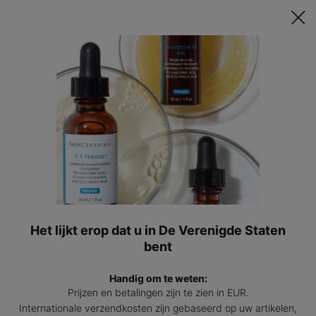
Ontvang een GRATIS 15ml Hydrating B5 passend bij jouw huid t.w.v.
€47 bij besteding vanaf €200! | Code: HYDRATINGSUMMER
0
Mijn
0 prod
winkel
Hoofdinhoud
Terug naar SKINCEUTICALS ARTIKELEN EN BLOGS OVER HUIDVERZORGING
Hyaluronzuur serum: wat doet het
wetenschappelijk gezien voor je
huid?
26 jul 2022
Het lijkt erop dat u in De Verenigde Staten
bent
Handig om te weten:
Prijzen en betalingen zijn te zien in EUR.
Internationale verzendkosten zijn gebaseerd op uw artikelen,