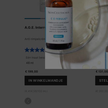
A.G.E. Interrupter Advanced
Metacel
Anti-rimpelcrème
Lichte em
huidverou
tegelijker
3.9
(937)
te verste
Eén maat beschikbaar
Eén maa
48 ml
50 ml
€ 199,00
€ 131,00
IN WINKELMANDJE
STEL
A.G.E. INTERRUPTER ADVANCED
(€ 414,58/100 ml.)
(€ 262,00