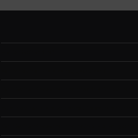
Wat is niacinamide?
Kan ik niacinamide elke dag gebruiken?
Kan niacinamide samen met vitamine C voor de hui
Moet niacinamide 's ochtends of 's avonds worden 
Kan niacinamide samen met retinol worden gebruik