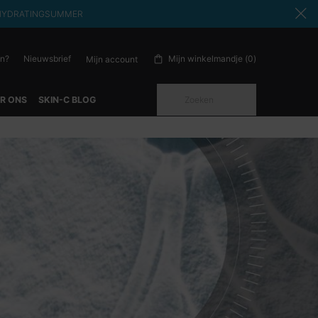
ode: HYDRATINGSUMMER
en?
Nieuwsbrief
Mijn winkelmandje
0
Mijn account
0 product in winkelwagen
Zoeken
R ONS
SKIN-C BLOG