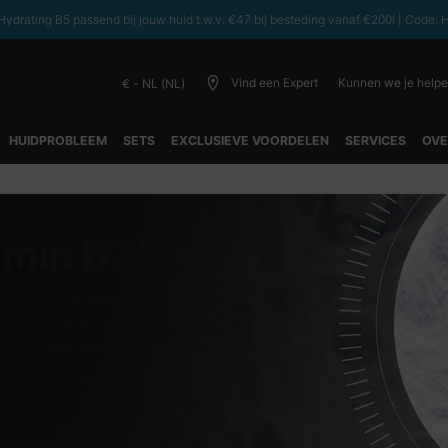
ydrating B5 passend bij jouw huid t.w.v. €47 bij besteding vanaf €200! | C
Vind een Expert
Kunnen we je help
€ - NL (NL)
HUIDPROBLEEM
SETS
EXCLUSIEVE VOORDELEN
SERVICES
OVE
amin B3)
e B3), een effectieve
edt en tegelijkertijd zacht
elige huidtypes.