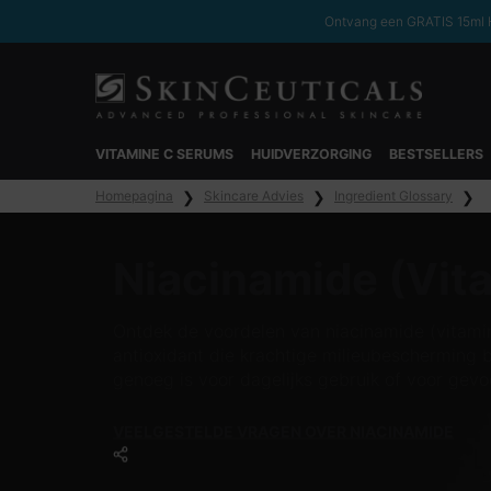
Ontvang een GRATIS 15ml H
VITAMINE C SERUMS
HUIDVERZORGING
BESTSELLERS
Hoofdinhoud
Homepagina
Skincare Advies
Ingredient Glossary
Niacinamide (Vit
Ontdek de voordelen van niacinamide (vitamin
antioxidant die krachtige milieubescherming bi
genoeg is voor dagelijks gebruik of voor gevo
VEELGESTELDE VRAGEN OVER NIACINAMIDE