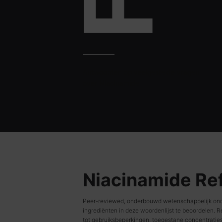
Antwoorden op veelgestelde vragen
over Niacinamide.
Niacinamide Re
Peer-reviewed, onderbouwd wetenschappelijk ond
ingrediënten in deze woordenlijst te beoordelen. 
tot gebruiksbeperkingen, toegestane concentratie