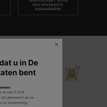
VEROORZAAKT DOOR
EEN VERZWAKTE
HUIDBARRIÈRE
 dat u in De
NIEUW
NIEUW
taten bent
 weten:
jn te zien in EUR.
 zijn gebaseerd op uw
de en bestemming.