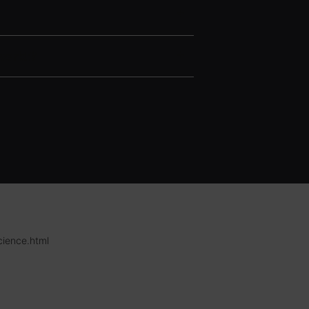
werkt?
cience.html