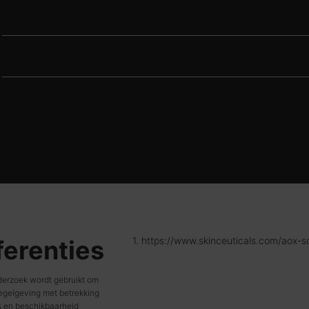
Wat doet vitamine B3 voor je gezicht?
Hoe lang duurt het voordat vitamine B3 op de huid 
1. https://www.skinceuticals.com/aox-s
ferenties
erzoek wordt gebruikt om
Regelgeving met betrekking
s en beschikbaarheid