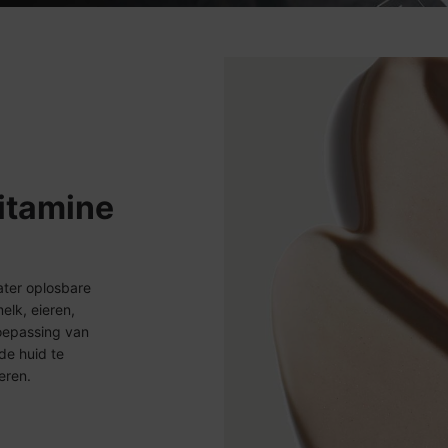
itamine
ater oplosbare
elk, eieren,
oepassing van
de huid te
eren.