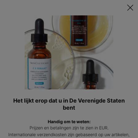
Ontvang een GRATIS 15ml Hydrating B5 passend bij jouw huid t.w.v.
€47 bij besteding vanaf €200! | Code: HYDRATINGSUMMER
0
Mijn
0 prod
winkel
Hoofdinhoud
Terug naar Oogcrème
BESTSELLER
A.G.E. Advanced Eye
Oogcrème voor donkere kringen en rimpels.
4.4
(1236)
4.4
Het lijkt erop dat u in De Verenigde Staten
Schrijf een beoordeling
van
5
bent
214 mensen hebben dit artikel gezien
sterren,
gemiddelde
Handig om te weten:
scorewaarde.
A.G.E
Read
Prijzen en betalingen zijn te zien in EUR.
BESTSELLER
1236
Internationale verzendkosten zijn gebaseerd op uw artikelen,
Reviews.