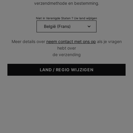
verzendmethode en bestemming.
Dezelfde
paginalink.
Niet in Verenigde Staten ? Uw land wijzigen
Meer details over
neem contact met ons op
als je vragen
hebt over
de verzending
LAND / REGIO WIJZIGEN
Huidtype & Huidconditie
• Droog
• Normaal