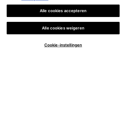
Alle cookies accepteren
Alle cookies weigeren
Aantal
Cookie-instellingen
€ 126,00
―
IN WINKELMANDJE
A.G.E. 
−
+