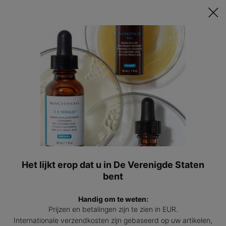
Ontvang een GRATIS 15ml Hydrating B5 passend bij jouw huid t.w.v.
€47 bij besteding vanaf €200! | Code: HYDRATINGSUMMER
0
Mijn
0 prod
winkel
Hoofdinhoud
Terug naar Hydraterende producten
Redness Neutralizer
Créme om zichtbare roodheid van de huid te verminderen en de
huidbarrière te versterken
4.3
(119)
4.3
Schrijf een beoordeling
van
5
Het lijkt erop dat u in De Verenigde Staten
sterren,
Redne
bent
gemiddelde
scorewaarde.
Read
Handig om te weten:
119
Prijzen en betalingen zijn te zien in EUR.
Reviews.
Dezelfde
Internationale verzendkosten zijn gebaseerd op uw artikelen,