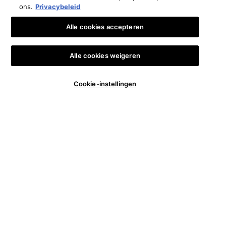
ons.
Privacybeleid
Alle cookies accepteren
Alle cookies weigeren
Aantal
Cookie-instellingen
€ 96,00
―
IN WINKELMANDJE
REDNESS
−
+