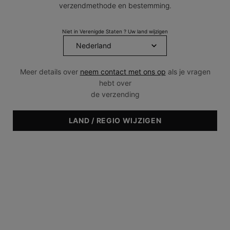
paginalink.
verzendmethode en bestemming.
Niet in Verenigde Staten ? Uw land wijzigen
Meer details over
neem contact met ons op
als je vragen
hebt over
de verzending
LAND / REGIO WIJZIGEN
AANBEVOLEN VOOR
• Normaal
• Droog
• Gevoelig
• Reactief
• Vlekkerigheid
• Niet-comedogeen
One size only
50 ml
Geselecteerd
, 1 of 1
€ 96,00