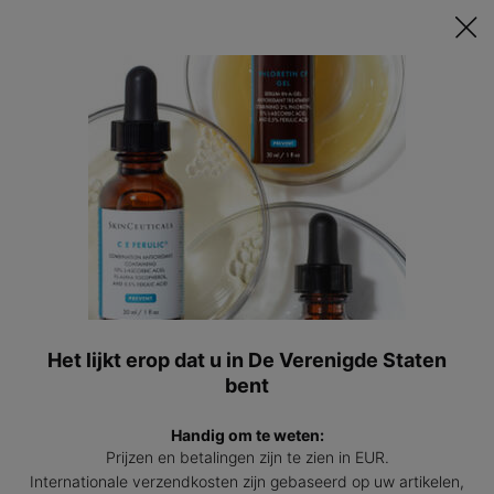
Ontvang een GRATIS 15ml Hydrating B5 passend bij jouw huid t.w.v.
€47 bij besteding vanaf €200! | Code: HYDRATINGSUMMER
0
Mijn
0 prod
winkel
Hoofdinhoud
Sorteer Op
Verfijnen
Filter Menu
Producten Vergelijken
BESTSELLER
Het lijkt erop dat u in De Verenigde Staten
bent
Handig om te weten:
Prijzen en betalingen zijn te zien in EUR.
C E Ferulic met 15% L-
Advanced Brightening UV
Internationale verzendkosten zijn gebaseerd op uw artikelen,
Ascorbinezuur
Defense SPF50