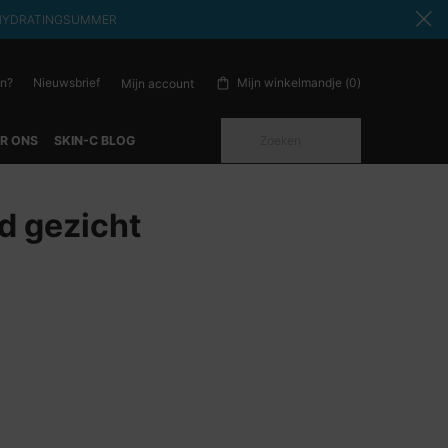
ode: HYDRATINGSUMMER
en?
Nieuwsbrief
Mijn winkelmandje
0
Mijn account
0 product in winkelwagen
Zoeken
R ONS
SKIN-C BLOG
d gezicht