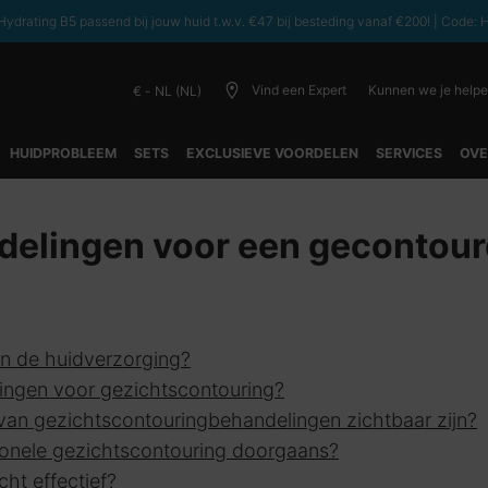
ydrating B5 passend bij jouw huid t.w.v. €47 bij besteding vanaf €200! | C
Vind een Expert
Kunnen we je help
€ - NL (NL)
HUIDPROBLEEM
SETS
EXCLUSIEVE VOORDELEN
SERVICES
OVE
elingen voor een gecontour
in de huidverzorging?
lingen voor gezichtscontouring?
 van gezichtscontouringbehandelingen zichtbaar zijn?
ionele gezichtscontouring doorgaans?
cht effectief?