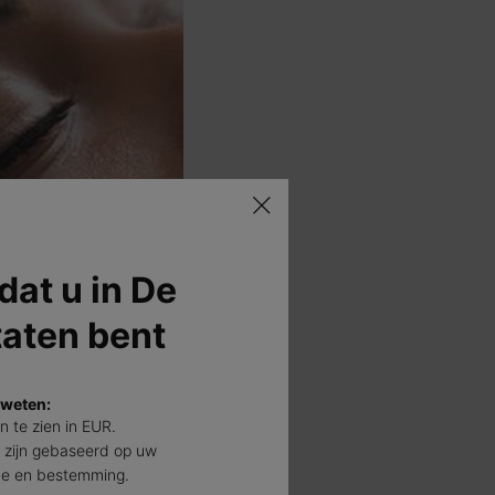
 dat u in De
taten bent
 weten:
jn te zien in EUR.
 zijn gebaseerd op uw
de en bestemming.