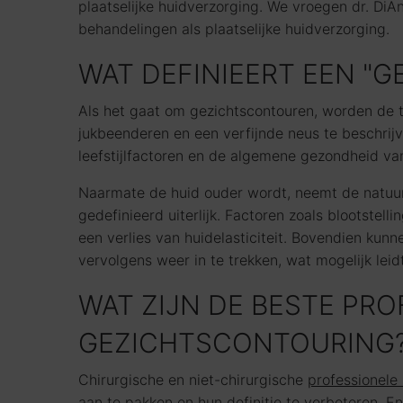
plaatselijke huidverzorging. We vroegen dr. DiA
behandelingen als plaatselijke huidverzorging.
WAT DEFINIEERT EEN "
Als het gaat om gezichtscontouren, worden de 
jukbeenderen en een verfijnde neus te beschrijv
leefstijlfactoren en de algemene gezondheid van
Naarmate de huid ouder wordt, neemt de natuurli
gedefinieerd uiterlijk. Factoren zoals blootste
een verlies van huidelasticiteit. Bovendien ku
vervolgens weer in te trekken, wat mogelijk leid
WAT ZIJN DE BESTE PR
GEZICHTSCONTOURING
Chirurgische en niet-chirurgische
professionele
aan te pakken en hun definitie te verbeteren. En