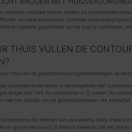
ZICHT KRIJGEN MET HUIDVERZORGIN
t hetzelfde resultaat kunnen bieden als professionele beha
effecten van deze procedures. Sommige huidverzorgingspr
igheid en algehele gezondheid van de huid te verbeteren, w
R THUIS VULLEN DE CONTOUR
N?
oor thuis om de gezichtscontouringbehandelingen op kantoor
ale volumegevende serum is samengesteld met hyaluronzuur
fijne lijntjes met 24% te verminderen in 12 weken. Na verloo
ert het het uiterlijk van de gezichtscontouren. HA Intensifi
irimpelcrème die tekenen van veroudering zoals rimpels en ve
en glycyrrhetinezuur, is klinisch bewezen dat het lijntjes 