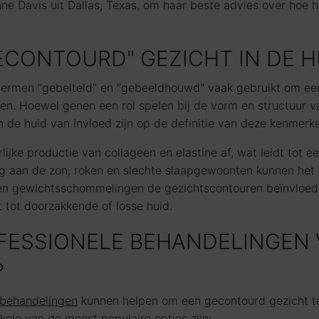
nne Davis uit Dallas, Texas, om haar beste advies over hoe 
GECONTOURD" GEZICHT IN DE 
termen "gebeiteld" en "gebeeldhouwd" vaak gebruikt om een
en. Hoewel genen een rol spelen bij de vorm en structuur v
 de huid van invloed zijn op de definitie van deze kenmerk
jke productie van collageen en elastine af, wat leidt tot 
lling aan de zon, roken en slechte slaapgewoonten kunnen he
nnen gewichtsschommelingen de gezichtscontouren beïnvloede
t tot doorzakkende of losse huid.
OFESSIONELE BEHANDELINGEN
?
 behandelingen
kunnen helpen om een gecontourd gezicht te 
kele van de meest populaire opties zijn: