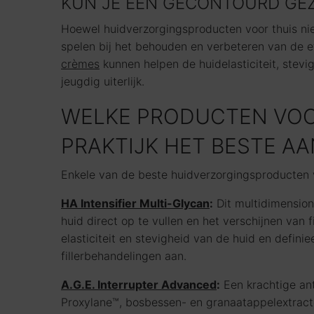
KUN JE EEN GECONTOURD GE
Hoewel huidverzorgingsproducten voor thuis nie
spelen bij het behouden en verbeteren van de 
crèmes
kunnen helpen de huidelasticiteit, stev
jeugdig uiterlijk.
WELKE PRODUCTEN VOO
PRAKTIJK HET BESTE AA
Enkele van de beste huidverzorgingsproducten v
HA Intensifier Multi-Glycan
:
Dit multidimension
huid direct op te vullen en het verschijnen van 
elasticiteit en stevigheid van de huid en definie
fillerbehandelingen aan.
A.G.E. Interrupter Advanced
:
Een krachtige ant
Proxylane™, bosbessen- en granaatappelextracten 