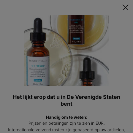
Ontvang een GRATIS 15ml Hydrating B5 passend bij jouw huid t.w.v.
€47 bij besteding vanaf €200! | Code: HYDRATINGSUMMER
0
Mijn
0 prod
winkel
Hoofdinhoud
Terug naar SKINCEUTICALS ARTIKELEN EN BLOGS OVER HUIDVERZORGING
Vitamine c en je huid: dit moet je
weten
26 jul 2022
Het lijkt erop dat u in De Verenigde Staten
bent
Handig om te weten:
Prijzen en betalingen zijn te zien in EUR.
Internationale verzendkosten zijn gebaseerd op uw artikelen,