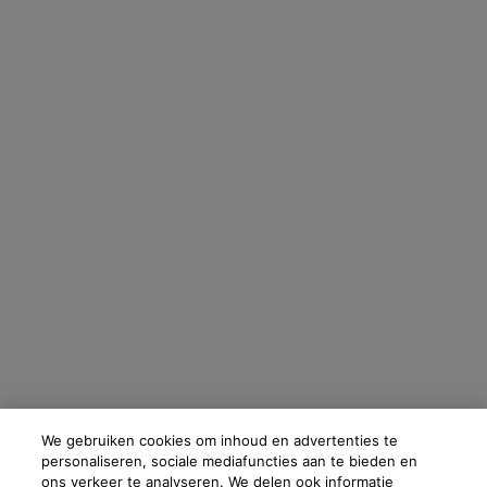
*De gegevens die je verstrekt, zullen door L'Oréal Benelux worden gebruikt
om je account te beheren. Deze gegevens zullen, als je daar toestemming
voor hebt gegeven, ook gebruikt worden om je profiel te verrijken en je
gepersonaliseerde aanbiedingen te doen via directe communicatie van
Skinceuticals, evenals via advertenties van haar verschillende merken op
partnerwebsites en sociale netwerken, en om de prestaties van onze
marketingactiviteiten te meten. Je kunt jouw toestemming te allen tijde
intrekken via de afmeldlink in onze elektronische communicatie. Voor meer
informatie over de verwerking van jouw gegevens en rechten kun je
ons
privacybeleid
raadplegen.
OPSLAAN
Fabrikantinformatie
COSMETIQUE ACTIVE INTERNATIONAL
Distributed by CAI 62 quai Charles Pasqua 92300 Levallois-
Perret France
We gebruiken cookies om inhoud en advertenties te
skinceuticals@nl.oaccare.com
personaliseren, sociale mediafuncties aan te bieden en
ons verkeer te analyseren. We delen ook informatie