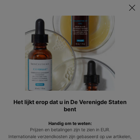
Ontvang een GRATIS 15ml Hydrating B5 passend bij jouw huid t.w.v.
€47 bij besteding vanaf €200! | Code: HYDRATINGSUMMER
0
Mijn
0 prod
winkel
Hoofdinhoud
Er zijn geen resultaten gevonden
Deze producten vind je wellicht
ook interessant
BESTSELLER
Het lijkt erop dat u in De Verenigde Staten
bent
Handig om te weten:
Prijzen en betalingen zijn te zien in EUR.
Internationale verzendkosten zijn gebaseerd op uw artikelen,