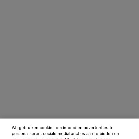
om je account te beheren. Deze gegevens zullen, als je daar toestemming
voor hebt gegeven, ook gebruikt worden om je profiel te verrijken en je
gepersonaliseerde aanbiedingen te doen via directe communicatie van
Skinceuticals, evenals via advertenties van haar verschillende merken op
partnerwebsites en sociale netwerken, en om de prestaties van onze
marketingactiviteiten te meten. Je kunt jouw toestemming te allen tijde
intrekken via de afmeldlink in onze elektronische communicatie. Voor meer
informatie over de verwerking van jouw gegevens en rechten kun je
ons
privacybeleid
raadplegen.
OPSLAAN
Fabrikantinformatie
COSMETIQUE ACTIVE INTERNATIONAL
Distributed by CAI 62 quai Charles Pasqua 92300 Levallois-
Perret France
skinceuticals@nl.oaccare.com
We gebruiken cookies om inhoud en advertenties te
personaliseren, sociale mediafuncties aan te bieden en