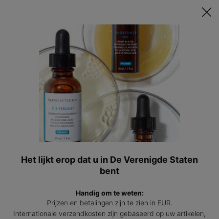
Ontvang een GRATIS 15ml Hydrating B5 passend bij jouw huid t.w.v.
€47 bij besteding vanaf €200! | Code: HYDRATINGSUMMER
0
Mijn
0 prod
winkel
Hoofdinhoud
Terug naar Ingredient Glossary
Resveratrol
Het lijkt erop dat u in De Verenigde Staten
bent
Voordelen van het toevoegen van resveratrol aan uw
Handig om te weten:
huidverzorgingsroutine
Prijzen en betalingen zijn te zien in EUR.
Internationale verzendkosten zijn gebaseerd op uw artikelen,