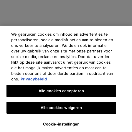
Fabrikantinformatie
We gebruiken cookies om inhoud en advertenties te
COSMETIQUE ACTIVE INTERNATIONAL
personaliseren, sociale mediafuncties aan te bieden en
Distributed by CAI 62 quai Charles Pasqua 92300 Levallois-
ons verkeer te analyseren. We delen ook informatie
Perret France
over uw gebruik van onze site met onze partners voor
sociale media, reclame en analytics. Doordat u verder
skinceuticals@nl.oaccare.com
klikt op deze site aanvaardt u het gebruik van cookies
die het mogelijk maken advertenties op maat aan te
bieden door ons of door derde partijen in opdracht van
ons.
Privacybeleid
€ - NL (NL)
Alle cookies accepteren
Oostenrijk
|
Brazilië
|
Canada
|
Frankrijk
|
Duitsland
|
Griekenland
|
Italië
|
Libanon
|
Mexico
|
Polen
|
Portugal
|
Rusland
|
Saoedi-Arabië
|
Spanje
|
Zuid-Afrika
|
Zwitserland
|
Alle cookies weigeren
Turkije
|
UK
|
Verenigde Arabische Emiraten
🎁👩‍⚕️ €10 KORTING OP JE EERSTE BESTELLING*
Copyright 2024 SkinCeuticals. Alle rechten voorbehouden. Meer informatie en cookies
instellen
en zie onze
Privacybeleid
.
Cookie-instellingen