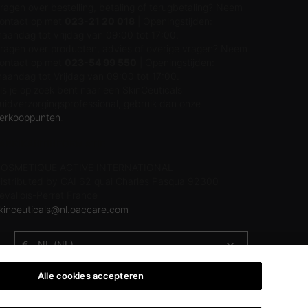
ragen over bestelling, betaling of terugbetaling? Neem
ontact op met
023-21 20 018
| Openingstijden:
aandag tot vrijdag van 09:00 tot 17:00.
ragen over producten, advies of overige vragen? Neem
ontact op met
023-54 99 550
| Openingstijden:
aandag tot Vrijdag van 09:00 tot 17:00.
ls je op zoek bent naar een SkinCeuticals
uidverzorgingsprofessional, gebruik dan onze
erkooppunten
.
ABRIKANTINFORMATIE
OSMETIQUE ACTIVE INTERNATIONAL
istributed by CAI 62 quai Charles Pasqua 92300
evallois-Perret France
kinceuticals@nl.oaccare.com
€ - NL (NL)
Alle cookies accepteren
Turkije
|
UK
|
Verenigde Arabische Emiraten