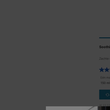
Sooth
Zachte 
150 ml
(€ 33,33