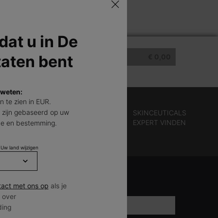
 dat u in De
taten bent
KIT TOTAALBEDRAG
€ 0,00
 weten:
jn te zien in EUR.
 zijn gebaseerd op uw
TOUR
SKINCEUTICALS
 DAGEN
EXPERT VINDEN
de en bestemming.
 Uw land wijzigen
ANMELDEN VOOR ONZE NIEUWSBRIEF
*)
verplichte velden
act met ons op
als je
 over
E-mailadres
*
ding