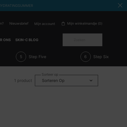
ode: HYDRATINGSUMMER
en?
Nieuwsbrief
Mijn winkelmandje
0
Mijn account
0 product in winkelwagen
Zoeken
R ONS
SKIN-C BLOG
Step Five
Step Six
Sorteer op
1 product