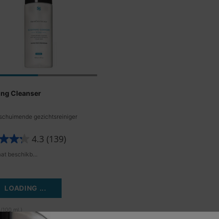
ing Cleanser
schuimende gezichtsreiniger
4.3
(139)
Eén maat beschikbaar
LOADING ...
/100 ml.)