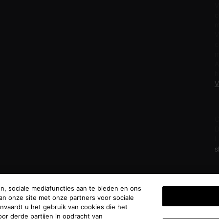
V
c
m
V
c
m
A
h
V
F
C
D
L
s
n, sociale mediafuncties aan te bieden en ons
an onze site met onze partners voor sociale
anvaardt u het gebruik van cookies die het
anon
|
Mexico
|
Polen
|
Portugal
|
Rusland
|
Saoedi-Arabië
|
Spanje
|
Zuid-Afrika
|
Zwitserland
|
or derde partijen in opdracht van