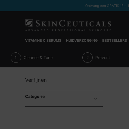
Ontvang een GRATIS 15ml H
VITAMINE C SERUMS
HUIDVERZORGING
BESTSELLERS
Hoofdinhoud
Cleanse & Tone
Prevent
Protect
Verfijnen
Categorie