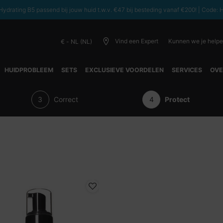
ydrating B5 passend bij jouw huid t.w.v. €47 bij besteding vanaf €200! | C
Vind een Expert
Kunnen we je help
€ - NL (NL)
HUIDPROBLEEM
SETS
EXCLUSIEVE VOORDELEN
SERVICES
OVE
Correct
Protect