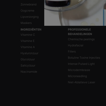
Zonnebrand
Roodheid
Oogcreme
Gevoelige huid
Lipverzorging
Maskers
INGREDIËNTEN
PROFESSIONELE
BEHANDELINGEN
Vitamine C
Chemische peelings
Vitamine E
Hydrafacial
Vitamine A
Fillers
Hyaluronzuur
Botuline Toxine Injecties
Glycolzuur
Intense Pulsed Light
Salicylzuur
Microdermbrasie
Niacinamide
Microneedling
Niet-Ablatieve Laser