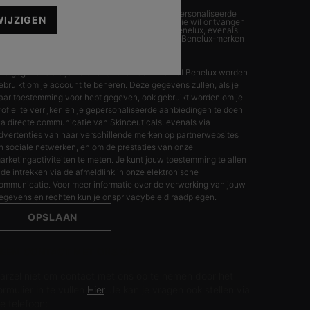
Ik verklaar dat ik 16 jaar of ouder ben en gepersonaliseerde
WIJZIGEN
aanbiedingen via directe e-mailcommunicatie wil ontvangen
van SkinCeuticals, onderdeel van L’Oréal Benelux, evenals
gepersonaliseerde advertenties van L’Oréal Benelux-merken
*
op partnerwebsites en sociale netwerken.
De gegevens die je verstrekt, zullen door L'Oréal Benelux worden
ebruikt om je account te beheren. Deze gegevens zullen, als je
aar toestemming voor hebt gegeven, ook gebruikt worden om je
rofiel te verrijken en je gepersonaliseerde aanbiedingen te doen
ia directe communicatie van Skinceuticals, evenals via
dvertenties van haar verschillende merken op partnerwebsites
n sociale netwerken, en om de prestaties van onze
arketingactiviteiten te meten. Je kunt jouw toestemming te allen
ijde intrekken via de afmeldlink in onze elektronische
ommunicatie. Voor meer informatie over de verwerking van jouw
egevens en rechten kun je ons
privacybeleid
raadplegen.
OPSLAAN
EEM CONTACT MET ONS OP
arzel niet om contact met ons op te nemen door het
ormulier in te vullen
Hier
. Je kan je vragen ook stellen via
e telefoon: