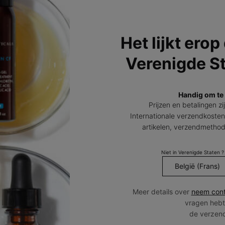
Het lijkt erop
Verenigde S
Handig om te
Prijzen en betalingen zi
Internationale verzendkosten
GRATIS
GRATIS RE
VERZENDING VANAF
€45
BINNEN 14
artikelen, verzendmetho
Niet in Verenigde Staten ?
A
HUIDTYPE
PRODUCT FILOSOFIE
Droge huid
Cleanse & Tone
(
Meer details over
neem cont
Normale huid
Prevent
vragen hebt
Gecombineerde huid
Correct
de verzen
Vette huid
Protect