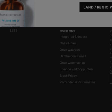
Moisturize
LAND / REGIO 
*
SETS
g
OVER ONS
d
Integrated Skincare
p
Ons verhaal
v
a
Onze waardes
e
Dr. Sheldon Pinnell
m
t
Onze wetenschap
c
Erkende verkooppunten
g
Black Friday
Verzenden & Retourneren
N
A
f
d