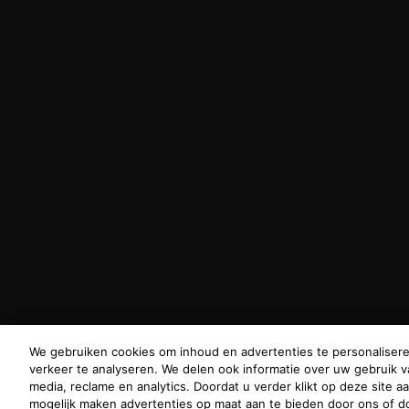
We gebruiken cookies om inhoud en advertenties te personalisere
verkeer te analyseren. We delen ook informatie over uw gebruik v
media, reclame en analytics. Doordat u verder klikt op deze site a
Oostenrijk
|
Brazilië
|
Canada
|
Frankrijk
|
Duitsland
|
Griekenland
|
Italië
|
Lib
mogelijk maken advertenties op maat aan te bieden door ons of do