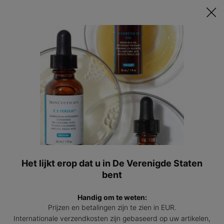
Ontvang een GRATIS 15ml Hydrating B5 passend bij jouw huid t.w.v.
€47 bij besteding vanaf €200! | Code: HYDRATINGSUMMER
0
Mijn
0 prod
winkel
Hoofdinhoud
Er zijn geen resultaten gevonden
Deze producten vind je wellicht
ook interessant
BESTSELLER
Het lijkt erop dat u in De Verenigde Staten
bent
Handig om te weten:
Prijzen en betalingen zijn te zien in EUR.
Internationale verzendkosten zijn gebaseerd op uw artikelen,