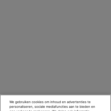
om je account te beheren. Deze gegevens zullen, als je daar toestemming
voor hebt gegeven, ook gebruikt worden om je profiel te verrijken en je
gepersonaliseerde aanbiedingen te doen via directe communicatie van
Skinceuticals, evenals via advertenties van haar verschillende merken op
partnerwebsites en sociale netwerken, en om de prestaties van onze
marketingactiviteiten te meten. Je kunt jouw toestemming te allen tijde
intrekken via de afmeldlink in onze elektronische communicatie. Voor meer
informatie over de verwerking van jouw gegevens en rechten kun je
ons
privacybeleid
raadplegen.
OPSLAAN
Fabrikantinformatie
COSMETIQUE ACTIVE INTERNATIONAL
Distributed by CAI 62 quai Charles Pasqua 92300 Levallois-
Perret France
skinceuticals@nl.oaccare.com
We gebruiken cookies om inhoud en advertenties te
personaliseren, sociale mediafuncties aan te bieden en