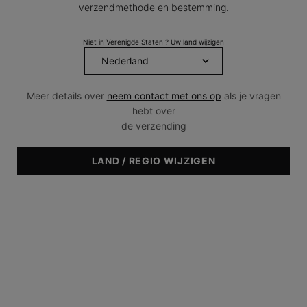
verzendmethode en bestemming.
Niet in Verenigde Staten ? Uw land wijzigen
Meer details over
neem contact met ons op
als je vragen
hebt over
de verzending
LAND / REGIO WIJZIGEN
AANBEVOLEN VOOR
• Droog
• Normaal
• Gecombineerd
• Gevoelig
• Reactief
• Huidveroudering
• Pigmentatie
• Gedehydrateerd
One size only
200 ml