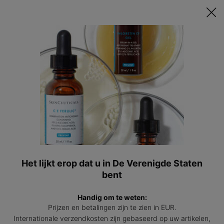
Ontvang een GRATIS 15ml Hydrating B5 passend bij jouw huid t.w.v.
€47 bij besteding vanaf €200! | Code: HYDRATINGSUMMER
0
Mijn
0 prod
winkel
Hoofdinhoud
Terug naar Toner
Equalizing Toner
Lotion met een fruitzurencomplex dat de huid verzacht en verfrist.
4.3
(79)
4.3
Schrijf een beoordeling
van
5
sterren,
Het lijkt erop dat u in De Verenigde Staten
Equal
gemiddelde
bent
scorewaarde.
Read
79
Handig om te weten:
Reviews.
Prijzen en betalingen zijn te zien in EUR.
Dezelfde
paginalink.
Internationale verzendkosten zijn gebaseerd op uw artikelen,