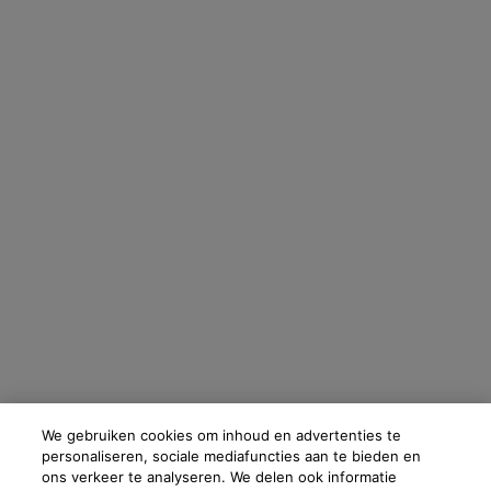
voor hebt gegeven, ook gebruikt worden om je profiel te verrijken en je
gepersonaliseerde aanbiedingen te doen via directe communicatie van
Skinceuticals, evenals via advertenties van haar verschillende merken op
partnerwebsites en sociale netwerken, en om de prestaties van onze
marketingactiviteiten te meten. Je kunt jouw toestemming te allen tijde
intrekken via de afmeldlink in onze elektronische communicatie. Voor meer
informatie over de verwerking van jouw gegevens en rechten kun je
ons
privacybeleid
raadplegen.
OPSLAAN
Fabrikantinformatie
COSMETIQUE ACTIVE INTERNATIONAL
Distributed by CAI 62 quai Charles Pasqua 92300 Levallois-
Perret France
skinceuticals@nl.oaccare.com
We gebruiken cookies om inhoud en advertenties te
personaliseren, sociale mediafuncties aan te bieden en
ons verkeer te analyseren. We delen ook informatie