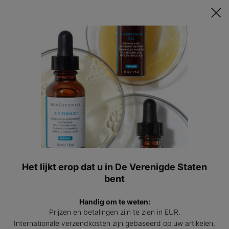
Ontvang een GRATIS 15ml Hydrating B5 passend bij jouw huid t.w.v.
€47 bij besteding vanaf €200! | Code: HYDRATINGSUMMER
0
Mijn
0 prod
winkel
Hoofdinhoud
Sorteer Op
Verfijnen
Filter Menu
BESTSELLER
BESTSELLER
Het lijkt erop dat u in De Verenigde Staten
bent
Handig om te weten:
C E Ferulic met 15% L-
Silymarin CF
Prijzen en betalingen zijn te zien in EUR.
Ascorbinezuur
Internationale verzendkosten zijn gebaseerd op uw artikelen,
Vitamine C serum voor fijne lijntjes
Vitamine C serum voor een vette en