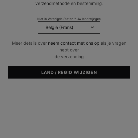
verzendmethode en bestemming.
en rimpels
acnegevoelige huid.
4.4
(8329)
4.5
(814)
Niet in Verenigde Staten ? Uw land wijzigen
Eén maat beschikbaar
Eén maat beschikbaar
30 ml
30 ml
€ 183,00
€ 183,00
Meer details over
neem contact met ons op
als je vragen
hebt over
IN WINKELMANDJE
IN WINKELMANDJE
de verzending
C E FERULIC MET 15% L-ASCORBINEZUUR
SILYMARIN CF
(€ 610,00/100 ml.)
(€ 610,00/100 ml.)
LAND / REGIO WIJZIGEN