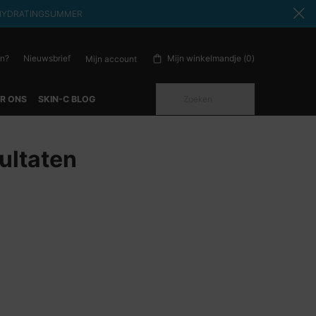
ode: HYDRATINGSUMMER
en?
Nieuwsbrief
Mijn winkelmandje
0
Mijn account
0 product in winkelwagen
Zoeken
R ONS
SKIN-C BLOG
ultaten