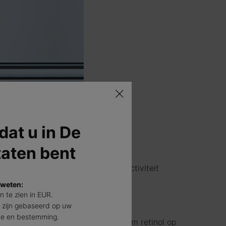
 dat u in De
taten bent
 irritatie veroorzaken of hun effectiviteit
 weten:
jn te zien in EUR.
 zijn gebaseerd op uw
de en bestemming.
ijktijdig gebruik. Het is het beste om retinol op