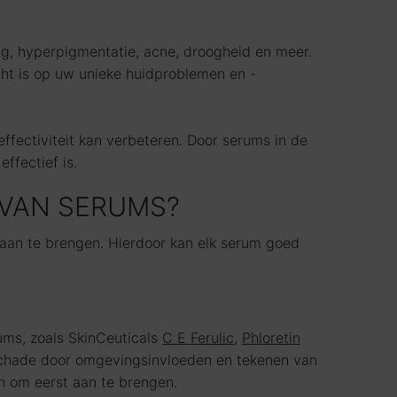
ng, hyperpigmentatie, acne, droogheid en meer.
ht is op uw unieke huidproblemen en -
fectiviteit kan verbeteren. Door serums in de
ffectief is.
 VAN SERUMS?
 aan te brengen. Hierdoor kan elk serum goed
ums, zoals SkinCeuticals
C E Ferulic
,
Phloretin
 schade door omgevingsinvloeden en tekenen van
n om eerst aan te brengen.