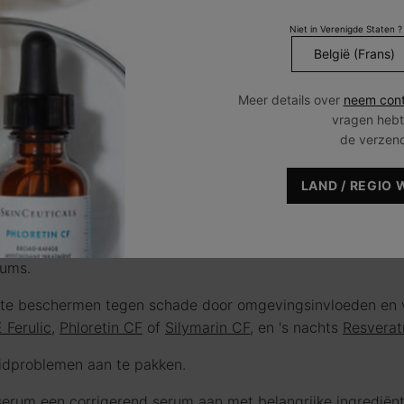
ndere dag te gebruiken, of ze op verschillende tijdstippen
Niet in Verenigde Staten ?
ZEN
, is het belangrijk om producten te kiezen die zijn samenge
Meer details over
neem cont
e richtlijnen:
vragen hebt
de verzen
rsnellend serum AHA/BHA-serum om anti-verouderingsresult
versnellend serum dat alfahydroxyzuren (AHA's) of bètahy
LAND / REGIO 
deren de celvernieuwing, wat de effectiviteit van uw andere
p.
rums.
d te beschermen tegen schade door omgevingsinvloeden en 
 Ferulic
,
Phloretin CF
of
Silymarin CF
, en 's nachts
Resverat
idproblemen aan te pakken.
erum een corrigerend serum aan met belangrijke ingrediën