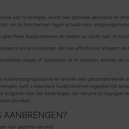
tentie aan te brengen, wordt een optimale absorptie en effe
erulic om te beschermen tegen schade door omgevingsinvlo
 specifieke huidproblemen en helpen ze vocht vast te houd
ineerd om te voorkomen dat hun effectiviteit afneemt en hui
schillende dagen of tijdstippen af te wisselen, worden de 
se huidverzorgingsroutine en leveren een geconcentreerde do
engen, kunt u meerdere huidproblemen tegelijkertijd aanpa
te volgorde voor het aanbrengen van serums te begrijpen e
oelen bereiken.
S AANBRENGEN?
ngen van gezichts-serums: