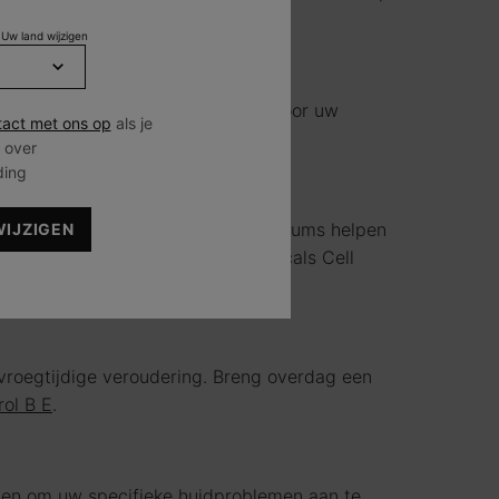
 van de dag te gebruiken.
 Uw land wijzigen
steld met de juiste ingrediënten voor uw
act met ons op
als je
 over
ding
aten te versterken.
droxyzuren (BHA's) bevat. Deze serums helpen
WIJZIGEN
 serums kan verbeteren. SkinCeuticals Cell
vroegtijdige veroudering. Breng overdag een
rol B E
.
ten om uw specifieke huidproblemen aan te