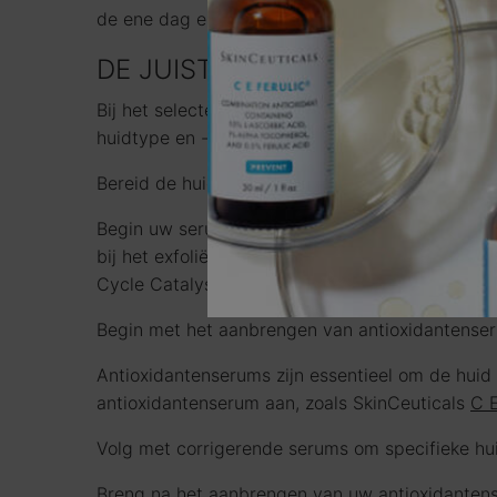
de ene dag en AHA-exfoliërende serums op een a
DE JUISTE INGREDIËNTEN KIE
Bij het selecteren van serums om aan te brengen
huidtype en -problemen. Hier zijn enkele algemen
Bereid de huid voor met een celvernieuwend ve
Begin uw serumroutine met een celvernieuwend 
bij het exfoliëren van dode huidcellen en bevor
Cycle Catalyst is een ideale optie voor deze sta
Begin met het aanbrengen van antioxidantense
Antioxidantenserums zijn essentieel om de hui
antioxidantenserum aan, zoals SkinCeuticals
C E
Volg met corrigerende serums om specifieke hu
Breng na het aanbrengen van uw antioxidantens