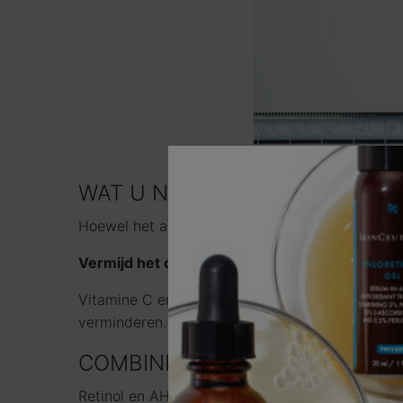
WAT U NIET SAMEN MOET AA
Hoewel het aanbrengen van serums gunstig kan z
Vermijd het combineren
vitamine C
met
retino
Vitamine C en retinol zijn beide krachtige ingre
verminderen. Vitamine C moet 's ochtends worden
COMBINEER RETINOL NIET ME
Retinol en AHA-exfoliërende serums (zoals
glyc