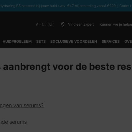
ydrating B5 passend bij jouw huid t.w.v. €47 bij besteding vanaf €200! | C
Vind een Expert
Kunnen we je help
€ - NL (NL)
HUIDPROBLEEM
SETS
EXCLUSIEVE VOORDELEN
SERVICES
OVE
aanbrengt voor de beste res
rengen van serums?
ende serums