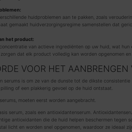
roblemen:
erschillende huidproblemen aan te pakken, zoals verouderi
aat gemaakt huidverzorgingsregime samenstellen dat geric
an het product:
ncentratie van actieve ingrediënten op uw huid, wat hun ef
r zorgen dat elk product volledig kan worden opgenomen en e
GORDE VOOR HET AANBRENGEN
 serums is om ze van de dunste tot de dikste consistentie
ling of een plakkerig gevoel op de huid ontstaat.
enserums, moeten eerst worden aangebracht.
sis serum, zoals een antioxidantenserum. Antioxidantenser
chtige antioxidanten die de huid helpen beschermen tegen
stal licht en worden snel opgenomen, waardoor ze ideaal zij