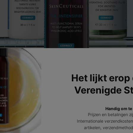
NBRENGEN
ijn, zijn er bepaalde combinaties die u moet vermijden:
Het lijkt erop
l
producten.
Verenigde S
diënten, maar ze kunnen met elkaar in wisselwerking treden en
 gebruikt, terwijl retinol 's nachts kan worden gebruikt.
Handig om te
Prijzen en betalingen zi
T AHA-EXFOLIËRENDE SERUMS
Internationale verzendkosten
artikelen, verzendmetho
olzuur
of melkzuur) kunnen beide irritatie veroorzaken bij gel