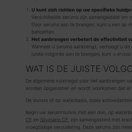
U kunt zich richten op uw specifieke huidp
Verschillende serums zijn samengesteld om v
Door serums aan te brengen, kunt u een op m
behoeften.
Het aanbrengen verbetert de effectiviteit v
Wanneer u serums aanbrengt, verhoogt u de co
juiste volgorde aan te brengen, kunt u ervoo
WAT IS DE JUISTE VOL
De algemene vuistregel voor het aanbrengen van
worden opgenomen en wordt voorkomen dat er pil
De dunste of op waterbasis, zoals antioxidant
Begin uw serumroutine met een dun, op waterba
CF
en
Silymarin CF
, zijn samengesteld met kra
vroegtijdige veroudering. Deze serums zijn mee