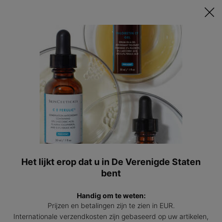
Ontvang een GRATIS 15ml Hydrating B5 passend bij jouw huid t.w.v.
€47 bij besteding vanaf €200! | Code: HYDRATINGSUMMER
0
Mijn
0 prod
winkel
Hoofdinhoud
Terug naar SKINCEUTICALS ARTIKELEN EN BLOGS OVER HUIDVERZORGING
De wetenschap achter niacinamide
ofwel vitamine B3
26 jul 2022
Het lijkt erop dat u in De Verenigde Staten
bent
Handig om te weten:
Prijzen en betalingen zijn te zien in EUR.
Internationale verzendkosten zijn gebaseerd op uw artikelen,