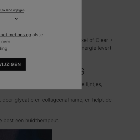
 Uw land wijzigen
act met ons op
als je
 texturen. Lasertherapie, zoals Fraxel of Clear +
 over
pheus8 of Vivace, radiofrequentie-energie levert
ding
WIJZIGEN
A DE BEHANDELING
verbetert het uiterlijk van fijne lijntjes,
t door glycatie en collageenafname, en helpt de
e best een huidtherapeut.