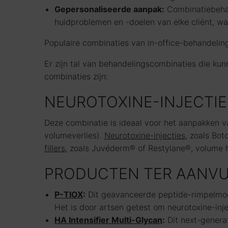
Gepersonaliseerde aanpak:
Combinatiebehan
huidproblemen en -doelen van elke cliënt, wa
Populaire combinaties van in-office-behandelin
Er zijn tal van behandelingscombinaties die ku
combinaties zijn:
NEUROTOXINE-INJECTIE
Deze combinatie is ideaal voor het aanpakken v
volumeverlies).
Neurotoxine-injecties
, zoals Bo
fillers
, zoals Juvéderm® of Restylane®, volume h
PRODUCTEN TER AANVUL
P-TIOX
:
Dit geavanceerde peptide-rimpelmodu
Het is door artsen getest om neurotoxine-injec
HA Intensifier Multi-Glycan
:
Dit next-genera