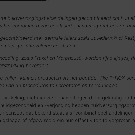
nde huidverzorgingsbehandelingen gecombineerd om hun eff
ls het combineren van een laserbehandeling met een dermale
® gecombineerd met dermale fillers zoals Juvéderm® of Res
n en het gezichtsvolume herstellen.
edling, zoals Fraxel en Morpheus8, worden fijne lijntjes, 
rstrakking bevordert.
 vullen, kunnen producten als het peptide-rijke
P-TIOX-se
n van de procedures te verbeteren en te verlengen.
 ontwikkeling, met nieuwe behandelingen die regelmatig op
e huidgezondheid en -verjonging hebben huidverzorgingsprof
n concept dat bekend staat als "combinatiebehandelingen "
 gelaagd of afgewisseld om hun effectiviteit te vergroten e