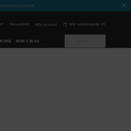
ode: HYDRATINGSUMMER
en?
Nieuwsbrief
Mijn winkelmandje
0
Mijn account
0 product in winkelwagen
Zoeken
R ONS
SKIN-C BLOG