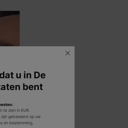
 dat u in De
taten bent
 weten:
jn te zien in EUR.
 zijn gebaseerd op uw
de en bestemming.