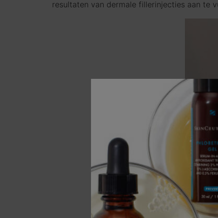
resultaten van dermale fillerinjecties aan te v