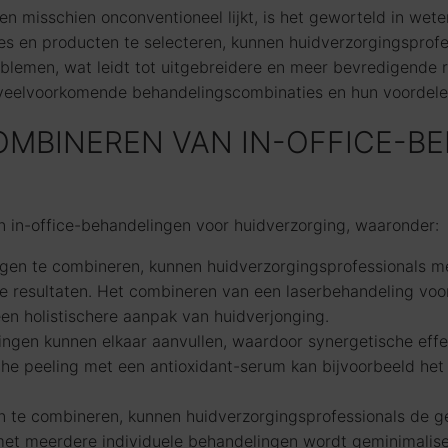
misschien onconventioneel lijkt, is het geworteld in weten
res en producten te selecteren, kunnen huidverzorgingspro
roblemen, wat leidt tot uitgebreidere en meer bevredigende
 veelvoorkomende behandelingscombinaties en hun voordele
OMBINEREN VAN IN-OFFICE-B
an in-office-behandelingen voor huidverzorging, waaronder:
en te combineren, kunnen huidverzorgingsprofessionals me
ere resultaten. Het combineren van een laserbehandeling voo
en holistischere aanpak van huidverjonging.
gen kunnen elkaar aanvullen, waardoor synergetische effec
e peeling met een antioxidant-serum kan bijvoorbeeld het
 te combineren, kunnen huidverzorgingsprofessionals de ge
et meerdere individuele behandelingen wordt geminimalise