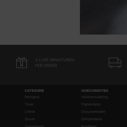
2 LUXE MINIATUREN
PER ORDER
Navigatie voettekst
CATEGORIE
HUIDCONDITIES
Reinigers
Huidveroudering
Toner
Pigmentatie
Crème
Onzuiverheden
Serum
Dehydratatie
Zonnebrand
Roodheid