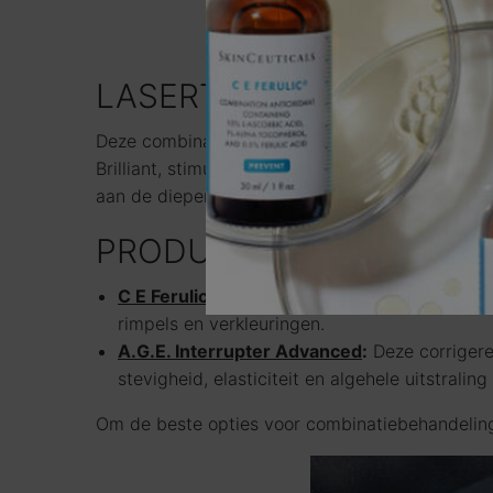
LASERTHERAPIE EN RF-
Deze combinatie pakt effectief huidproblemen aan
Brilliant, stimuleert de collageenproductie en v
aan de diepere huidlagen, wat de huidverstrakk
PRODUCTEN TER AANVUL
C E Ferulic
:
Dit bekroonde antioxidant-serum b
rimpels en verkleuringen.
A.G.E. Interrupter Advanced
:
Deze corrigere
stevigheid, elasticiteit en algehele uitstralin
Om de beste opties voor combinatiebehandeling