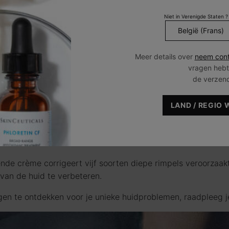
Niet in Verenigde Staten ?
MICRONEEDLING
Meer details over
neem cont
 zoals fijne lijntjes, rimpels, pigmentatie en onregelmatige
vragen hebt
erbetert de huidtextuur, terwijl RF-microneedling, zoals Mor
de verzen
ing en -verjonging bevordert.
LAND / REGIO 
LING VAN DE RESULTATEN N
iedt geavanceerde bescherming tegen omgevingsinvloeden en 
nde crème corrigeert vijf soorten diepe rimpels veroorzaak
g van de huid te verbeteren.
en te ontdekken voor je unieke huidproblemen, raadpleeg j