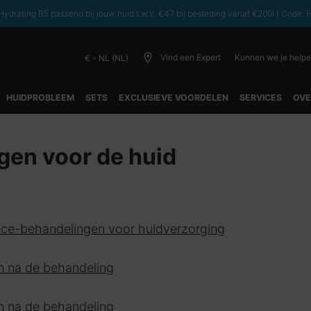
ydrating B5 passend bij jouw huid t.w.v. €47 bij besteding vanaf €200! | C
Vind een Expert
Kunnen we je help
€ - NL (NL)
HUIDPROBLEEM
SETS
EXCLUSIEVE VOORDELEN
SERVICES
OVE
en voor de huid
fice-behandelingen voor huidverzorging
en na de behandeling
en na de behandeling