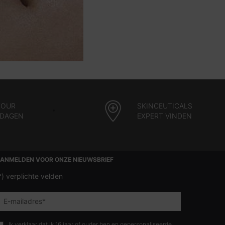
TOUR
SKINCEUTICALS
 DAGEN
EXPERT VINDEN
ANMELDEN VOOR ONZE NIEUWSBRIEF
*)
verplichte velden
E-mailadres
*
Ik verklaar dat ik 16 jaar of ouder ben en gepersonaliseerde