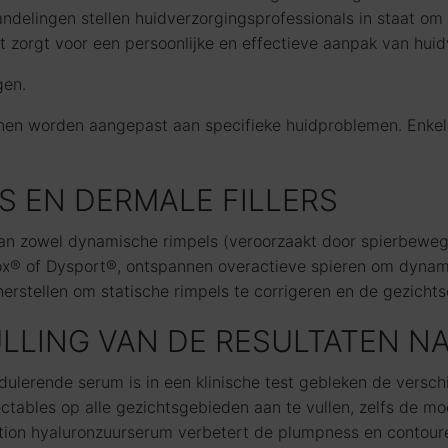
delingen stellen huidverzorgingsprofessionals in staat o
t zorgt voor een persoonlijke en effectieve aanpak van huid
gen.
nnen worden aangepast aan specifieke huidproblemen. Enkel
S EN DERMALE FILLERS
an zowel dynamische rimpels (veroorzaakt door spierbewegi
tox® of Dysport®, ontspannen overactieve spieren om dynamis
erstellen om statische rimpels te corrigeren en de gezichts
LING VAN DE RESULTATEN N
lerende serum is in een klinische test gebleken de verschi
tables op alle gezichtsgebieden aan te vullen, zelfs de moei
tion hyaluronzuurserum verbetert de plumpness en contoure