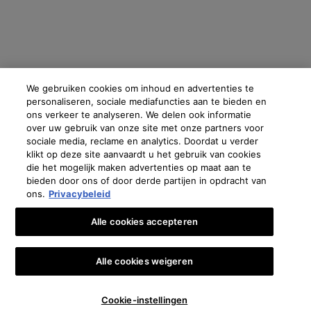
Fabrikantinformatie
COSMETIQUE ACTIVE INTERNATIONAL
Distributed by CAI 62 quai Charles Pasqua 92300 Levallois-
Perret France
We gebruiken cookies om inhoud en advertenties te
personaliseren, sociale mediafuncties aan te bieden en
skinceuticals@nl.oaccare.com
ons verkeer te analyseren. We delen ook informatie
over uw gebruik van onze site met onze partners voor
sociale media, reclame en analytics. Doordat u verder
klikt op deze site aanvaardt u het gebruik van cookies
€ - NL (NL)
die het mogelijk maken advertenties op maat aan te
bieden door ons of door derde partijen in opdracht van
ons.
Privacybeleid
Oostenrijk
|
Brazilië
|
Canada
|
Frankrijk
|
Duitsland
|
Griekenland
|
Italië
|
Libanon
|
Alle cookies accepteren
Mexico
|
Polen
|
Portugal
|
Rusland
|
Saoedi-Arabië
|
Spanje
|
Zuid-Afrika
|
Zwitserland
|
Turkije
|
UK
|
Verenigde Arabische Emiraten
Copyright 2024 SkinCeuticals. Alle rechten voorbehouden. Meer informatie en cookies
Alle cookies weigeren
instellen
en zie onze
Privacybeleid
.
🎁👩‍⚕️ €10 KORTING OP JE EERSTE BESTELLING*
Privacy verklaring
Algemene Voorwaarden
Verkoopvoorwaarden
Cookie-instellingen
Contact
Voorwaarden voor gebruik
Beheer van cookies