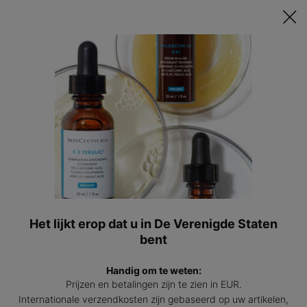
Ontvang een GRATIS 15ml Hydrating B5 passend bij jouw huid t.w.v.
€47 bij besteding vanaf €200! | Code: HYDRATINGSUMMER
0
Mijn
0 prod
winkel
Hoofdinhoud
Terug naar Pigmentatie
Alles over witte pigmentvlekken en
depigmentatie, tijdelijk of permanent
26 jul 2022
Het lijkt erop dat u in De Verenigde Staten
bent
Handig om te weten:
Prijzen en betalingen zijn te zien in EUR.
Internationale verzendkosten zijn gebaseerd op uw artikelen,